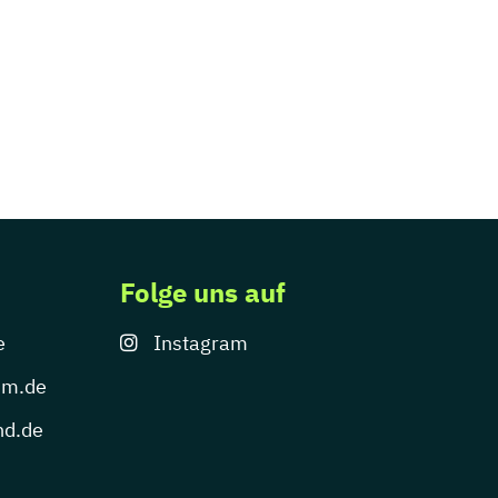
Folge uns auf
e
Instagram
um.de
nd.de