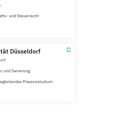
m
afts- und Steuerrecht
ität Düsseldorf
orf
z und Sanierung
egleitendes Präsenzstudium