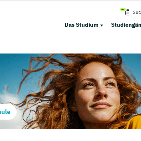
Suc
Das Studium
Studiengä
hule