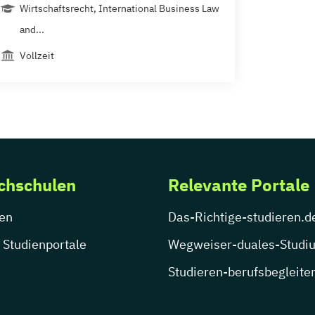
Wirtschaftsrecht, International Business Law
and...
Vollzeit
chschulen
Relevante Portale
en
Das-Richtige-studieren.d
 Studienportale
Wegweiser-duales-Studi
Studieren-berufsbegleite