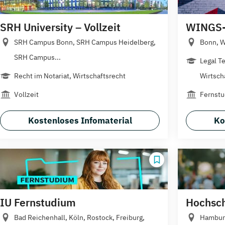
SRH University – Vollzeit
WINGS-
SRH Campus Bonn, SRH Campus Heidelberg,
Bonn, Wi
SRH Campus...
Legal T
Recht im Notariat, Wirtschaftsrecht
Wirtsch
Vollzeit
Fernst
Kostenloses Infomaterial
Ko
IU Fernstudium
Hochschu
Bad Reichenhall, Köln, Rostock, Freiburg,
Hamburg