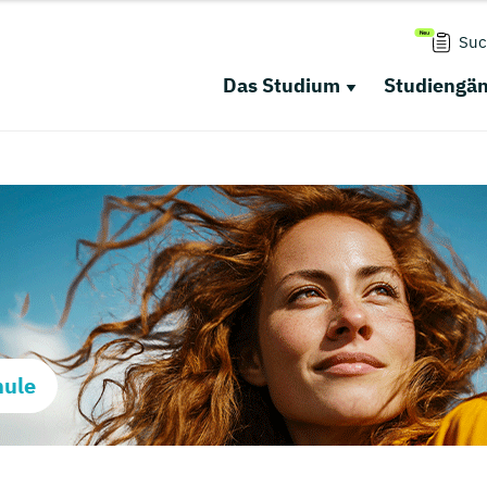
Suc
Das Studium
Studiengä
hule