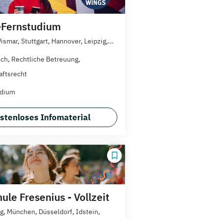
Fernstudium
smar, Stuttgart, Hannover, Leipzig,...
ech, Rechtliche Betreuung,
aftsrecht
udium
stenloses Infomaterial
le Fresenius - Vollzeit
, München, Düsseldorf, Idstein,