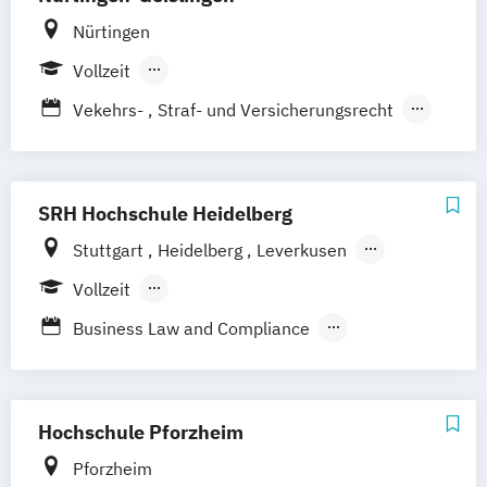
Mergers & Acquisitions
Nürtingen
Personal und Organisation
Vollzeit
Process Management Consulting
Berufsbegleitendes Präsenzstudium
Vekehrs-
Straf- und Versicherungsrecht
Sanierungs- und Insolvenzmanagement
Wirtschaftsrecht
Unternehmensrecht
Wirtschaftsrecht
SRH Hochschule Heidelberg
Stuttgart
Heidelberg
Leverkusen
Hamburg
Vollzeit
Berufsbegleitendes Präsenzstudium
Business Law and Compliance
Duales Studium
International Business (EN)
Recht im Notariat LL.B.
Wirtschaftsrecht
Hochschule Pforzheim
Pforzheim