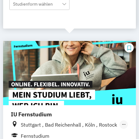
Studienform wählen
IU Fernstudium
Stuttgart
Bad Reichenhall
Köln
Rostock
Freiburg
Kiel
Frankfurt am Main
Fernstudium