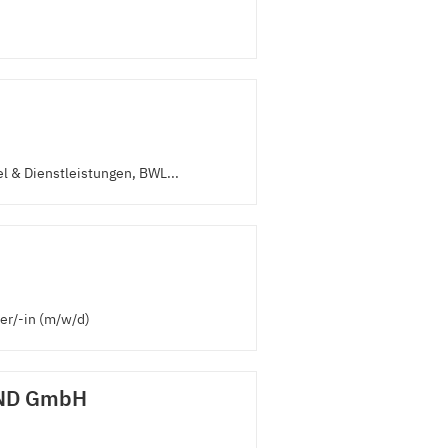
l & Dienstleistungen, BWL...
r/-in (m/w/d)
ND GmbH