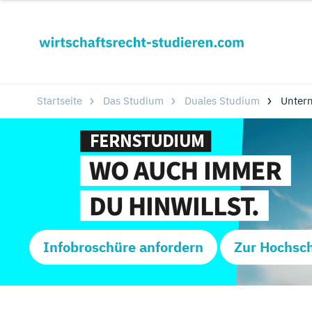
Startseite
Das Studium
Duales Studium
Unter
Infobroschüre anfordern
Zur Hochsc