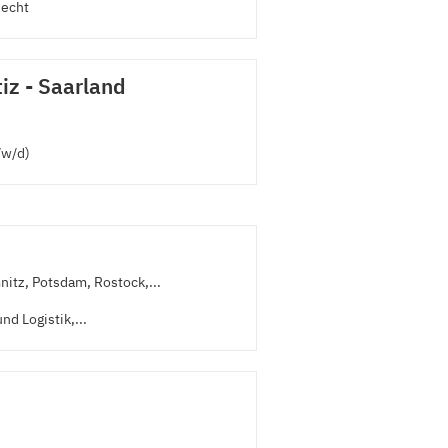
Recht
iz - Saarland
/w/d)
nitz, Potsdam, Rostock,...
d Logistik,...