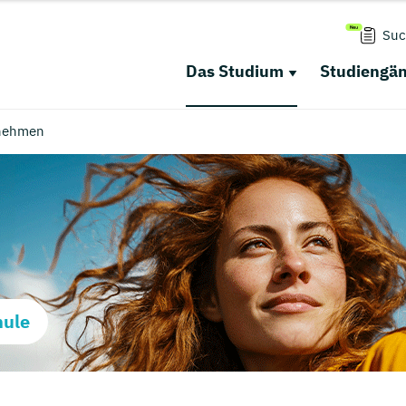
Suc
Das Studium
Studiengä
nehmen
hule