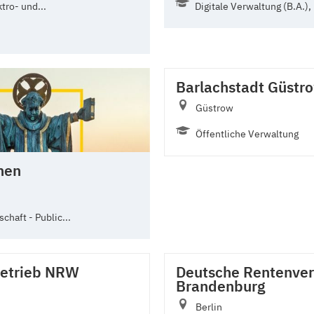
tro- und...
Digitale Verwaltung (B.A.),
Barlachstadt Güstr
Güstrow
Öffentliche Verwaltung
hen
haft - Public...
betrieb NRW
Deutsche Rentenvers
Brandenburg
Berlin