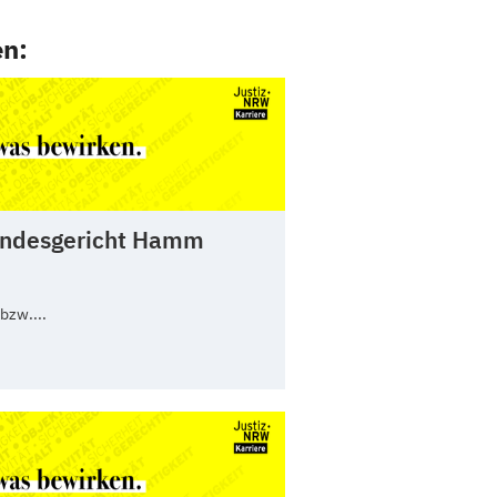
en:
andesgericht Hamm
bzw....