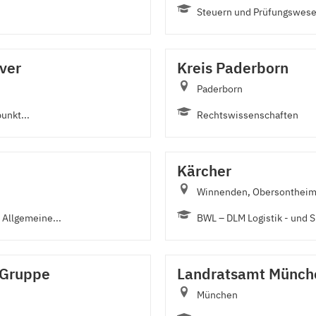
Steuern und Prüfungswes
ver
Kreis Paderborn
Paderborn
unkt...
Rechtswissenschaften
Kärcher
Winnenden, Obersonthei
Allgemeine...
BWL – DLM Logistik - und 
 Gruppe
Landratsamt Münch
München