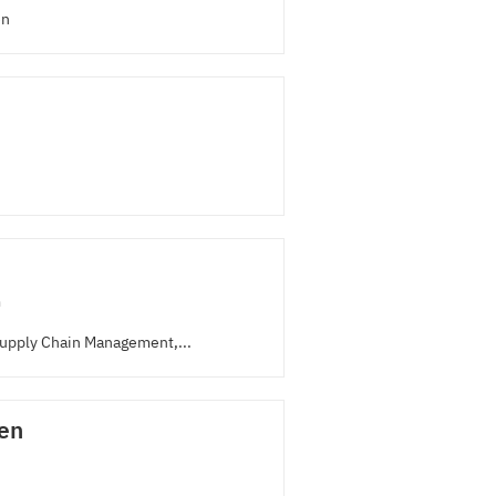
en
m
Supply Chain Management,...
en