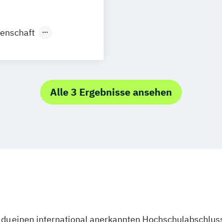
hen
Neuss
enschaft
Alle 3 Ergebnisse ansehen
du einen international anerkannten Hochschulabschluss