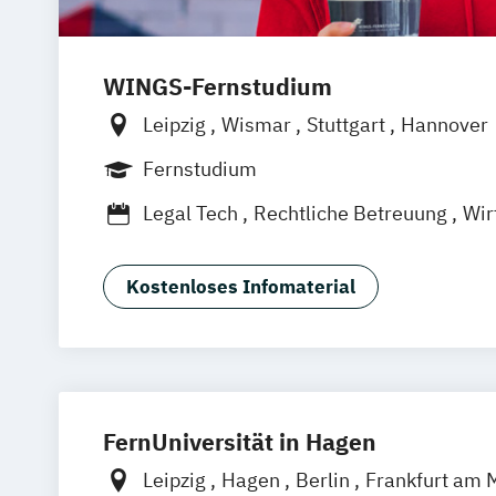
WINGS-Fernstudium
Leipzig
Wismar
Stuttgart
Hannover
Frankfurt am Main
Berlin
Hamburg
Fernstudium
München
Dortmund
Bonn
Nürnberg
Legal Tech
Rechtliche Betreuung
Wir
Kostenloses Infomaterial
FernUniversität in Hagen
Leipzig
Hagen
Berlin
Frankfurt am 