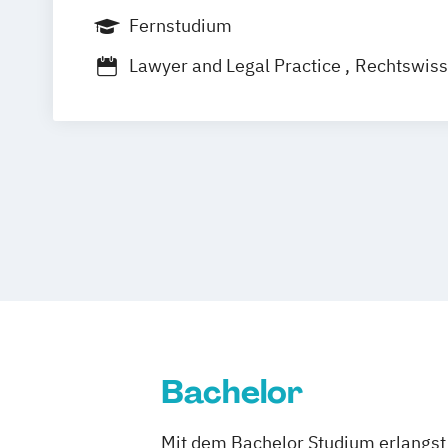
Coesfeld
Hannover
Karlsruhe
Münc
Fernstudium
Stuttgart
Nürnberg
Bonn
Lawyer and Legal Practice
Rechtswiss
Wirtschafts- und Arbeitsrecht
Bachelor
Mit dem Bachelor Studium erlangst 