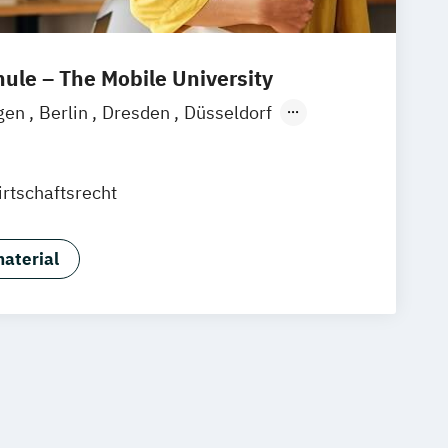
le – The Mobile University
ngen
Berlin
Dresden
Düsseldorf
over
Köln
München
Stuttgart
Mannheim
Wertheim
Wien
rtschaftsrecht
ain
Hamm
Zürich
Fürth
aterial