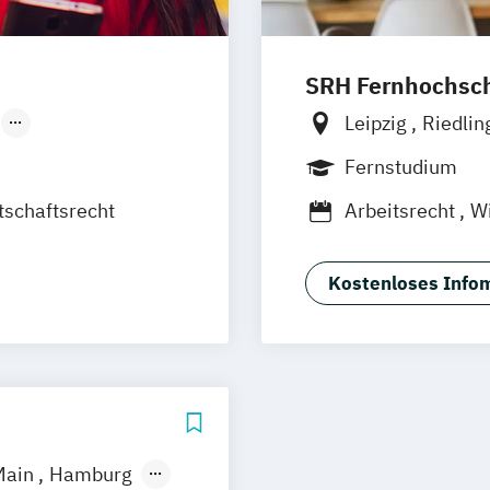
SRH Fernhochschu
Leipzig
Riedli
Düsseldorf
Hamburg
Hann
Fernstudium
Ellwangen
Zell
tschaftsrecht
Arbeitsrecht
Wi
Frankfurt am M
Kostenloses Infom
Main
Hamburg