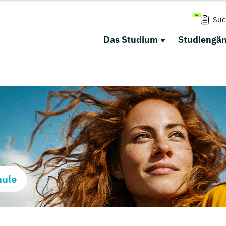
Suc
Das Studium
Studiengä
hule