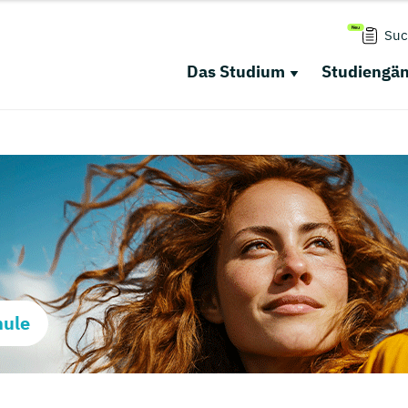
Suc
Das Studium
Studiengä
hule