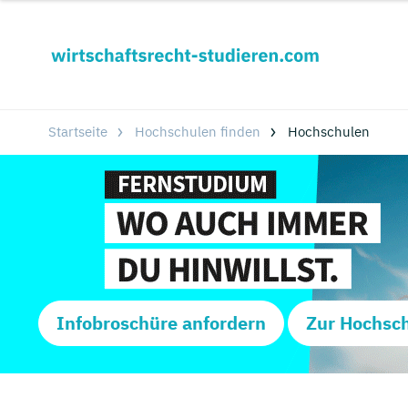
Startseite
Hochschulen finden
Hochschulen
Infobroschüre anfordern
Zur Hochsc