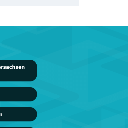
ersachsen
n