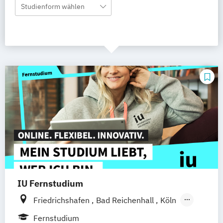
Studienform wählen
IU Fernstudium
Friedrichshafen
Bad Reichenhall
Köln
Rostock
Freiburg
Kiel
Fernstudium