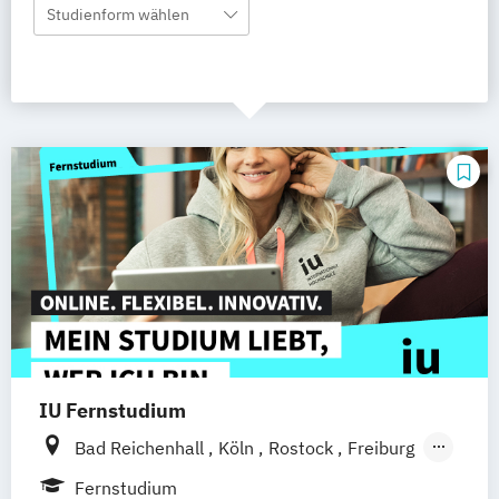
Studienform wählen
IU Fernstudium
Bad Reichenhall
Köln
Rostock
Freiburg
Kiel
Frankfurt am Main
Stuttgart
Fernstudium