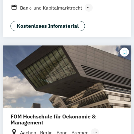
Dresden
Aachen
Basel
Bielefeld
Bank- und Kapitalmarktrecht
Deggendorf
Karlsruhe
Kassel
Vertragsrecht
Wirtschaftsrecht
Oberhausen
Offenbach
Saarbrücken
Kostenloses Infomaterial
Neu-Ulm
Graz
Innsbruck
Wien
Zürich
Augsburg
Freising
Friedrichshafen
Klagenfurt
Magdeburg
Münster
Trier
Würzburg
Chemnitz
Linz
deutschlandweit
FOM Hochschule für Oekonomie &
Management
Aachen
Berlin
Bonn
Bremen