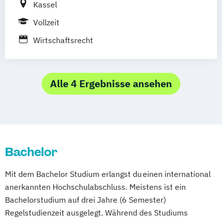
Kassel
Mergers & Acquisitions
Vollzeit
Personal und Organisation
Process Management Consulting
Wirtschaftsrecht
Sanierungs- und Insolvenzmanagement
Unternehmensrecht
Wirtschaftsrecht
Alle 4 Ergebnisse ansehen
Bachelor
Mit dem Bachelor Studium erlangst du einen international
anerkannten Hochschulabschluss. Meistens ist ein
Bachelorstudium auf drei Jahre (6 Semester)
Regelstudienzeit ausgelegt. Während des Studiums