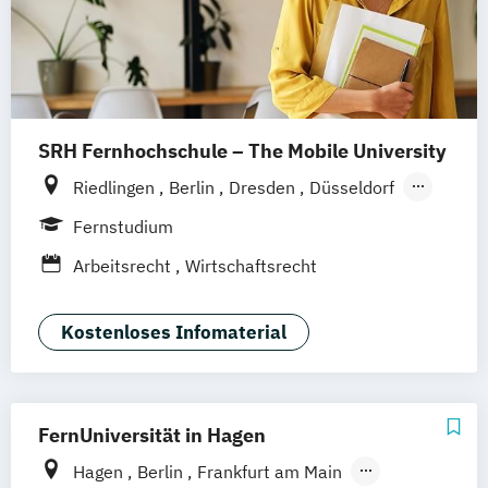
SRH Fernhochschule – The Mobile University
Riedlingen
Berlin
Dresden
Düsseldorf
Hamburg
Hannover
Köln
München
Fernstudium
Stuttgart
Ellwangen
Zell
Leipzig
Arbeitsrecht
Wirtschaftsrecht
Mannheim
Wertheim
Wien
Frankfurt am Main
Hamm
Zürich
Fürth
Kostenloses Infomaterial
FernUniversität in Hagen
Hagen
Berlin
Frankfurt am Main