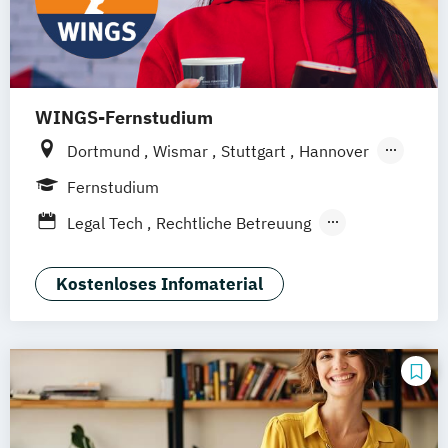
WINGS-Fernstudium
Dortmund
Wismar
Stuttgart
Hannover
Leipzig
Frankfurt am Main
Berlin
Fernstudium
Hamburg
Düsseldorf
München
Bonn
Legal Tech
Rechtliche Betreuung
Nürnberg
Wirtschaftsrecht
Kostenloses Infomaterial