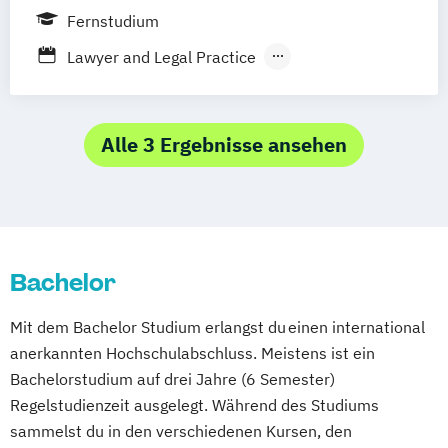
Hamburg
Coesfeld
Hannover
Fernstudium
Karlsruhe
Leipzig
München
Neuss
Lawyer and Legal Practice
Stuttgart
Nürnberg
Bonn
Rechtswissenschaft
Wirtschafts- und Arbeitsrecht
Alle 3 Ergebnisse ansehen
Bachelor
Mit dem Bachelor Studium erlangst du einen international
anerkannten Hochschulabschluss. Meistens ist ein
Bachelorstudium auf drei Jahre (6 Semester)
Regelstudienzeit ausgelegt. Während des Studiums
sammelst du in den verschiedenen Kursen, den