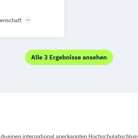
ig
München
enschaft
Alle 3 Ergebnisse ansehen
du einen international anerkannten Hochschulabschluss