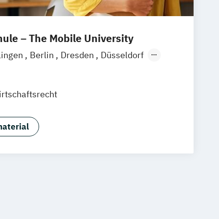
le – The Mobile University
lingen
Berlin
Dresden
Düsseldorf
München
Stuttgart
Ellwangen
Zell
eim
Wertheim
Wien
rtschaftsrecht
ain
Hamm
Zürich
Fürth
aterial