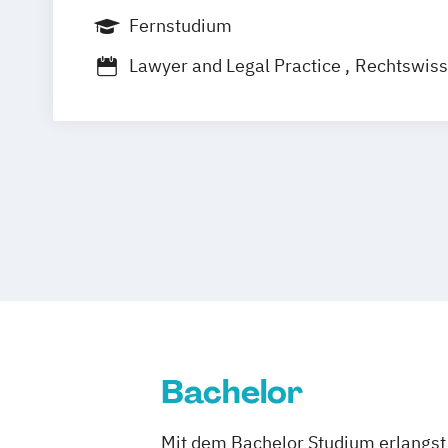
Hamburg
Coesfeld
Karlsruhe
Leipz
Fernstudium
Neuss
Stuttgart
Nürnberg
Bonn
Lawyer and Legal Practice
Rechtswiss
Wirtschafts- und Arbeitsrecht
Bachelor
Mit dem Bachelor Studium erlangst 