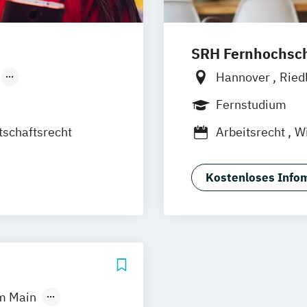
SRH Fernhochschu
Hannover
Ried
Düsseldorf
Hamburg
Köln
Fernstudium
Leipzig
Mannh
tschaftsrecht
Arbeitsrecht
Wi
Frankfurt am M
Kostenloses Infom
m Main