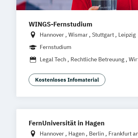
WINGS-Fernstudium
Hannover
Wismar
Stuttgart
Leipzig
Frankfurt am Main
Berlin
Hamburg
Fernstudium
München
Dortmund
Bonn
Nürnberg
Legal Tech
Rechtliche Betreuung
Wir
Kostenloses Infomaterial
FernUniversität in Hagen
Hannover
Hagen
Berlin
Frankfurt a