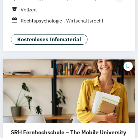
Berlin
Frankfurt am Main
Köln
Vollzeit
Heidelberg
Wiesbaden
Wolfenbüttel
Rechtspsychologie
Wirtschaftsrecht
Braunschweig
Erfurt
Kostenloses Infomaterial
SRH Fernhochschule – The Mobile University