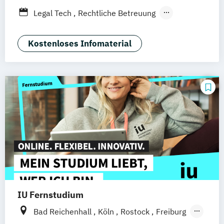
Düsseldorf
München
Dortmund
Bonn
Legal Tech
Rechtliche Betreuung
Nürnberg
Wirtschaftsrecht
Kostenloses Infomaterial
IU Fernstudium
Bad Reichenhall
Köln
Rostock
Freiburg