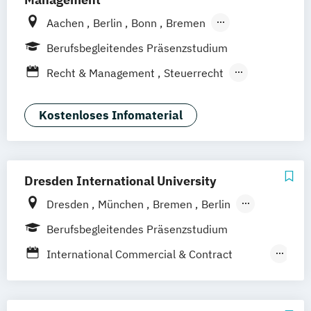
Aachen
Berlin
Bonn
Bremen
Dortmund
Duisburg
Düsseldorf
Essen
Berufsbegleitendes Präsenzstudium
Frankfurt am Main
Hamburg
Hannover
Recht & Management
Steuerrecht
Köln
Mannheim
München
Münster
Taxation
Wirtschaftsrecht
Neuss
Nürnberg
Siegen
Stuttgart
Wirtschaftsrecht Vertiefung Notariat
Kostenloses Infomaterial
Wesel
Wuppertal
Augsburg
Kassel
Leipzig
Gütersloh
Hagen
Karlsruhe
Saarbrücken
Mainz
Arnsberg
Digitales Live Studium (DLS)
Wien
Dresden International University
Dresden
München
Bremen
Berlin
Hamburg
Leipzig
Nürnberg
Köln
Berufsbegleitendes Präsenzstudium
Stuttgart
Straubing
International Commercial & Contract
Management
Wirtschaft und Recht - Nachhaltigkeit