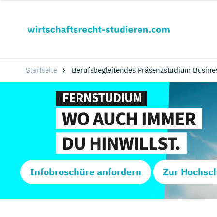
Startseite
Berufsbegleitendes Präsenzstudium Busine
Infobroschüre anfordern
Zur Hochsc