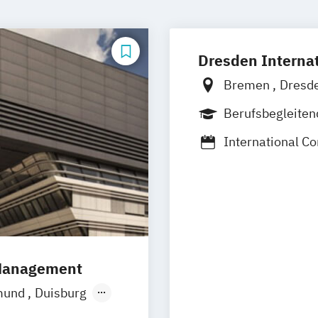
Dresden Internat
Bremen
Dresd
Leipzig
Nürnbe
Berufsbegleite
International 
Wirtschaft und R
Compliance und
 Management
mund
Duisburg
Hamburg