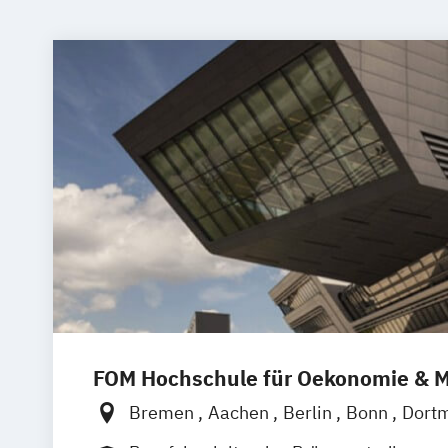
FOM Hochschule für Oekonomie &
Bremen
Aachen
Berlin
Bonn
Dort
Düsseldorf
Essen
Frankfurt am Main