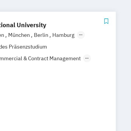
ional University
en
München
Berlin
Hamburg
rg
Köln
Stuttgart
Straubing
ndes Präsenzstudium
Commercial & Contract Management
echt - Nachhaltigkeit
 Risikomanagement