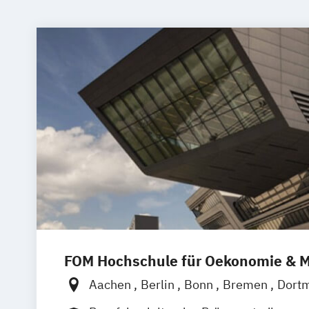
FOM Hochschule für Oekonomie &
Aachen
Berlin
Bonn
Bremen
Dort
Düsseldorf
Essen
Frankfurt am Main