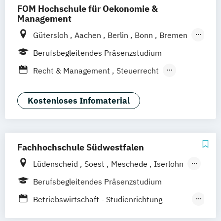
FOM Hochschule für Oekonomie &
Management
Gütersloh
Aachen
Berlin
Bonn
Bremen
Dortmund
Duisburg
Düsseldorf
Essen
Berufsbegleitendes Präsenzstudium
Frankfurt am Main
Hamburg
Hannover
Recht & Management
Steuerrecht
Köln
Mannheim
München
Münster
Taxation
Wirtschaftsrecht
Neuss
Nürnberg
Siegen
Stuttgart
Wirtschaftsrecht Vertiefung Notariat
Kostenloses Infomaterial
Wesel
Wuppertal
Augsburg
Kassel
Leipzig
Hagen
Karlsruhe
Saarbrücken
Mainz
Arnsberg
Digitales Live Studium (DLS)
Wien
Fachhochschule Südwestfalen
Lüdenscheid
Soest
Meschede
Iserlohn
Hagen
Berufsbegleitendes Präsenzstudium
Betriebswirtschaft - Studienrichtung
Wirtschaftsrecht (Verbundstudiengang)