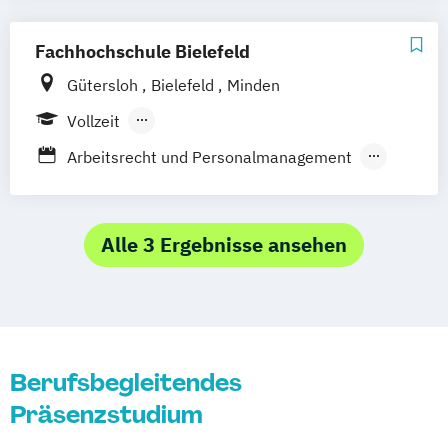
Management und Unternehmensrecht
Personalmanagement und Arbeitsrecht
Fachhochschule Bielefeld
Wirtschaftsrecht (Verbundstudiengang)
Gütersloh
Bielefeld
Minden
Vollzeit
Berufsbegleitendes Präsenzstudium
Arbeitsrecht und Personalmanagement
Vertragsgestaltung und -management
Wirtschaftsrecht
Wirtschaftsrecht und Management
Alle 3 Ergebnisse ansehen
Berufsbegleitendes
Präsenzstudium