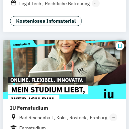
Legal Tech
Rechtliche Betreuung
Nürnberg
Wirtschaftsrecht
Kostenloses Infomaterial
IU Fernstudium
Bad Reichenhall
Köln
Rostock
Freiburg
Kiel
Frankfurt am Main
Stuttgart
Fernstudium