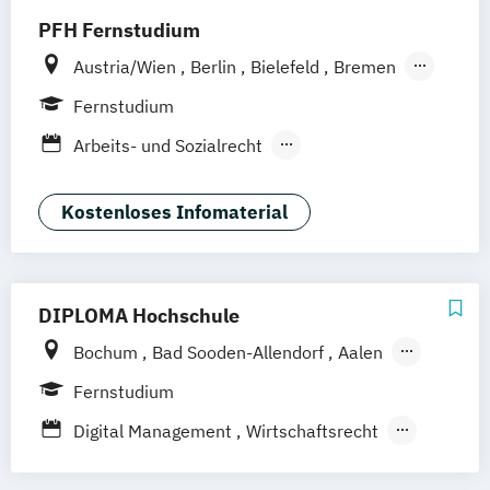
PFH Fernstudium
Austria/Wien
Berlin
Bielefeld
Bremen
Dortmund
Düsseldorf/Ratingen
Erfurt
Fernstudium
Freiburg
Friedrichshafen
Göttingen
Arbeits- und Sozialrecht
Hamburg
Hannover
Arbeitsrecht und Personalmanagement
Kaiserslautern/Kusel
Kiel
Leipzig
Unternehmensrecht
Wirtschaftsrecht
Kostenloses Infomaterial
Ludwigshafen/Diez
München
Nürnberg
Online-Fernstudium
Regensburg
Stade
Stuttgart
Köln
Offenbach bei Frankfurt am Main
DIPLOMA Hochschule
Schwarzheide/Oberspreewald-Lausitz bei
Bochum
Bad Sooden-Allendorf
Aalen
Dresden
Baden-Baden
Berlin
Bonn
Fernstudium
Friedrichshafen
Hamburg
Hannover
Digital Management
Wirtschaftsrecht
Heilbronn
Kassel
Leipzig
Mannheim
Wirtschaftsrecht mit internationalen
München
Kaiserslautern
Wiesbaden