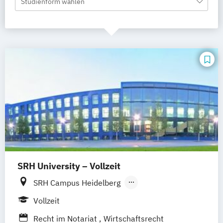
Studienform wählen
SRH University – Vollzeit
SRH Campus Heidelberg
SRH Campus Berlin
SRH Campus Bremen
Vollzeit
SRH Campus Bonn
SRH Campus Dresden
Recht im Notariat
Wirtschaftsrecht