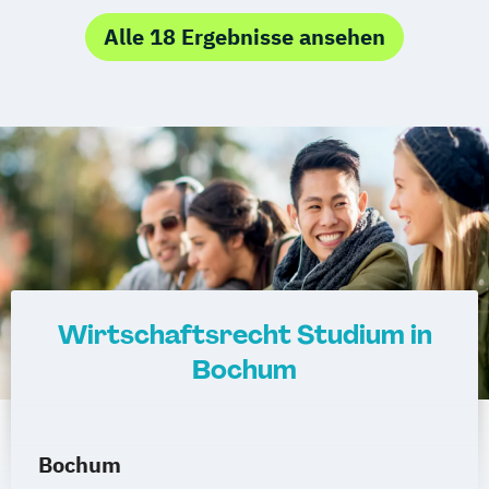
Aspekten
Regenstauf
Dresden
Hoyerswerda
Alle 18 Ergebnisse ansehen
Magdeburg
Ostfildern
Schwentinental / Kiel
Stein / Nürnberg
Wuppertal
Prichsenstadt
Online-Campus
Heidelberg
Wirtschaftsrecht Studium in
Bochum
Bochum