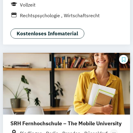
Berlin
Frankfurt am Main
Köln
Vollzeit
Heidelberg
Wiesbaden
Wolfenbüttel
Rechtspsychologie
Wirtschaftsrecht
Braunschweig
Erfurt
Kostenloses Infomaterial
SRH Fernhochschule – The Mobile University