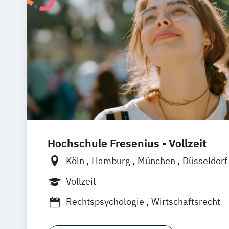
Hochschule Fresenius - Vollzeit
Köln
Hamburg
München
Düsseldor
Frankfurt am Main
Heidelberg
Wiesb
Vollzeit
Wolfenbüttel
Braunschweig
Erfurt
Rechtspsychologie
Wirtschaftsrecht