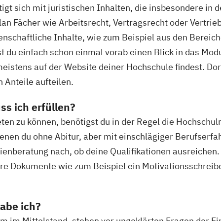
t sich mit juristischen Inhalten, die insbesondere in d
an Fächer wie Arbeitsrecht, Vertragsrecht oder Vertri
senschaftliche Inhalte, wie zum Beispiel aus den Berei
t du einfach schon einmal vorab einen Blick in das Mo
stens auf der Website deiner Hochschule findest. Dort 
n Anteile aufteilen.
s ich erfüllen?
en zu können, benötigst du in der Regel die Hochschulr
enen du ohne Abitur, aber mit einschlägiger Berufserf
udienberatung nach, ob deine Qualifikationen ausreichen.
dere Dokumente wie zum Beispiel ein Motivationsschre
abe ich?
 im Mittelstand, stehen vor ungeklärten Fragen der F