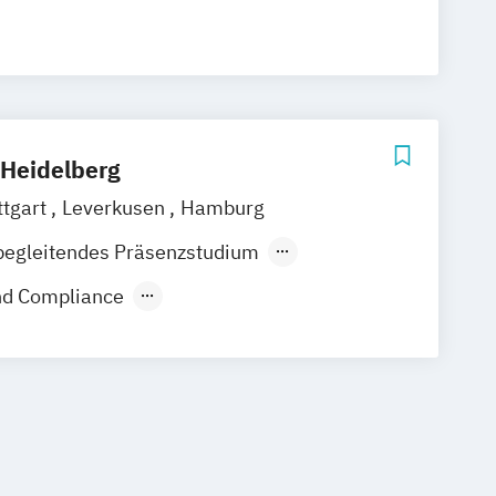
Heidelberg
ttgart
Leverkusen
Hamburg
begleitendes Präsenzstudium
nd Compliance
usiness (EN)
Recht im Notariat LL.B.
t