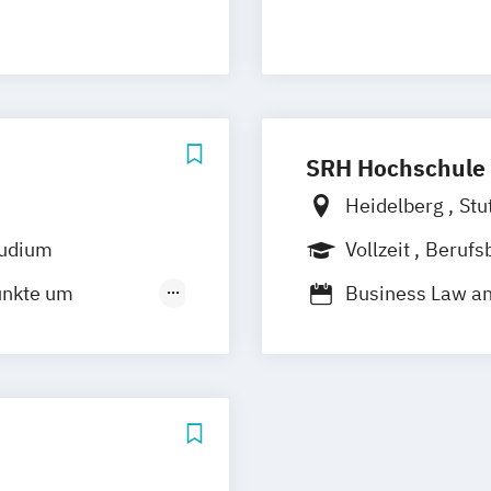
SRH Hochschule 
Heidelberg
Stu
tudium
Vollzeit
Berufs
Duales Studium
unkte um
Business Law a
International B
srecht
Wirtschaftsrech