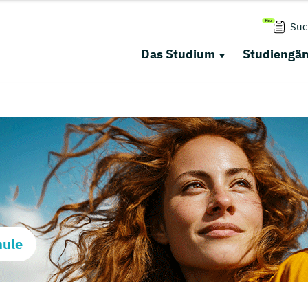
Suc
Das Studium
Studiengä
hule