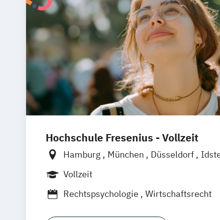
Hochschule Fresenius - Vollzeit
Hamburg
München
Düsseldorf
Idst
Frankfurt am Main
Köln
Heidelberg
Vollzeit
Wolfenbüttel
Braunschweig
Erfurt
Rechtspsychologie
Wirtschaftsrecht