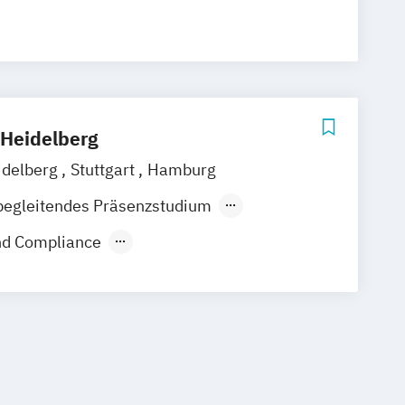
Heidelberg
idelberg
Stuttgart
Hamburg
begleitendes Präsenzstudium
nd Compliance
usiness (EN)
Recht im Notariat LL.B.
t