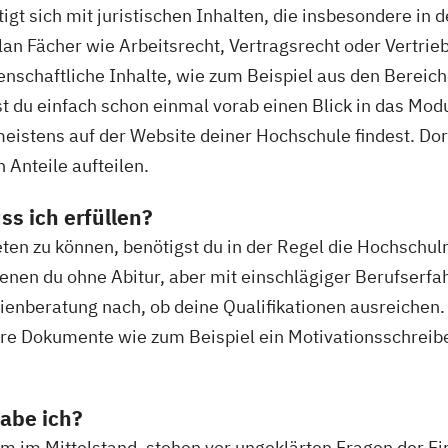
t sich mit juristischen Inhalten, die insbesondere in d
an Fächer wie Arbeitsrecht, Vertragsrecht oder Vertri
senschaftliche Inhalte, wie zum Beispiel aus den Berei
t du einfach schon einmal vorab einen Blick in das Mo
stens auf der Website deiner Hochschule findest. Dort 
n Anteile aufteilen.
s ich erfüllen?
en zu können, benötigst du in der Regel die Hochschulr
enen du ohne Abitur, aber mit einschlägiger Berufserf
udienberatung nach, ob deine Qualifikationen ausreichen.
dere Dokumente wie zum Beispiel ein Motivationsschre
abe ich?
 im Mittelstand, stehen vor ungeklärten Fragen der F