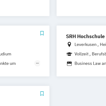
SRH Hochschule 
Leverkusen
He
tudium
Vollzeit
Berufs
Duales Studium
unkte um
Business Law a
International B
srecht
Wirtschaftsrech