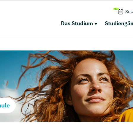
Suc
Das Studium
Studiengä
hule