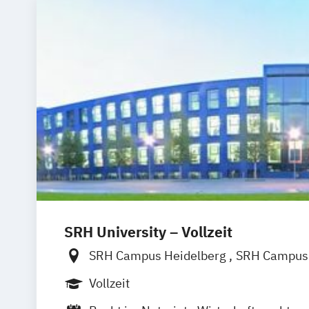
SRH University – Vollzeit
SRH Campus Heidelberg
SRH Campus 
SRH Campus Bremen
SRH Campus B
Vollzeit
SRH Campus Dresden
SRH Campus Dü