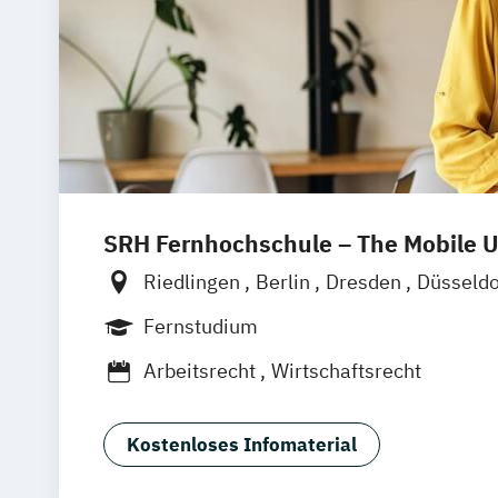
SRH Fernhochschule – The Mobile U
Riedlingen
Berlin
Dresden
Düsseld
Hannover
Köln
München
Stuttgart
Fernstudium
Leipzig
Mannheim
Wertheim
Wien
Arbeitsrecht
Wirtschaftsrecht
Frankfurt am Main
Hamm
Zürich
Fü
Kostenloses Infomaterial