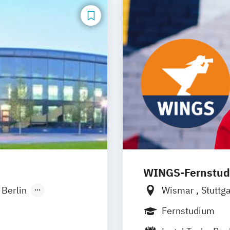
WINGS-Fernstu
Berlin
Wismar
Stuttg
onn
Frankfurt am M
Fernstudium
sseldorf
München
Dort