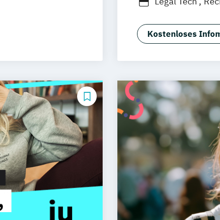
Legal Tech
Rec
 Hamm
sruhe
Kostenloses Infom
ig
s München