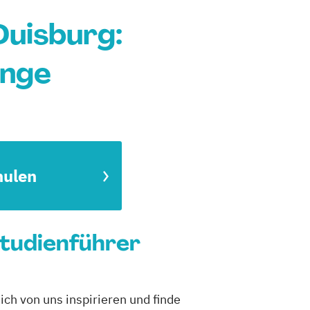
Duisburg:
änge
hulen
Studienführer
ch von uns inspirieren und finde