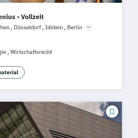
nius - Vollzeit
chen
Düsseldorf
Idstein
Berlin
ain
Köln
Heidelberg
Wiesbaden
raunschweig
Erfurt
gie
Wirtschaftsrecht
aterial