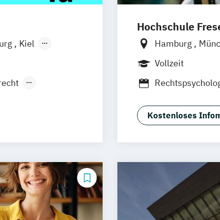
Hochschule Frese
burg
Kiel
Hamburg
Mün
n
Aachen
Frankfurt am M
Vollzeit
uhe
Kassel
Wolfenbüttel
B
recht
Rechtspsycholo
Neu-Ulm
urg
Freising
rg
Münster
Kostenloses Infom
schlandweit