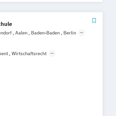
hule
endorf
Aalen
Baden-Baden
Berlin
hshafen
Hamburg
Hannover
el
Leipzig
Mannheim
München
ment
Wirtschaftsrecht
rslautern
Wiesbaden
Regenstauf
 mit internationalen Aspekten
rswerda
Magdeburg
Ostfildern
/ Kiel
Stein / Nürnberg
Wuppertal
Online-Campus
Heidelberg