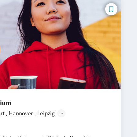
dium
art
Hannover
Leipzig
ain
Berlin
Hamburg
Düsseldorf
mund
Bonn
Nürnberg