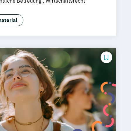
htliche Betreuung
Wirtschaftsrecht
aterial