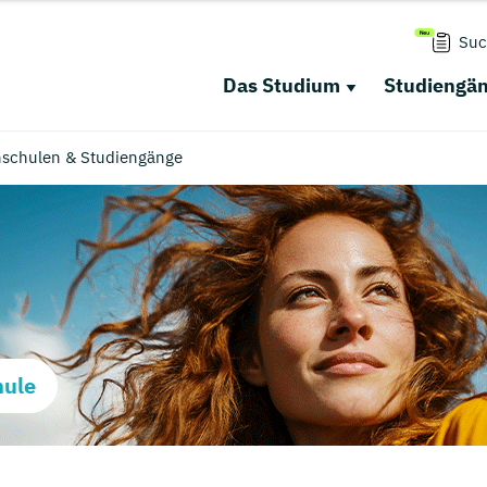
Suc
Das Studium
Studiengä
hschulen & Studiengänge
hule