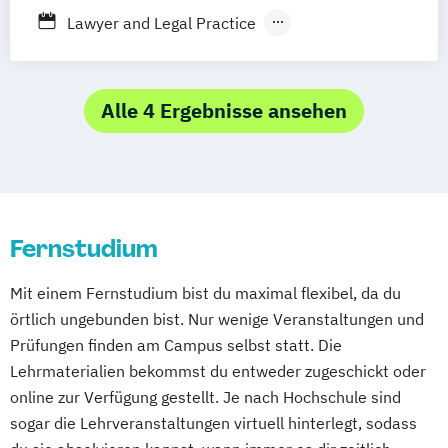
Karlsruhe
Leipzig
München
Neuss
Process Management Consulting
Lawyer and Legal Practice
Stuttgart
Nürnberg
Bonn
Sanierungs- und Insolvenzmanagement
Rechtswissenschaft
Unternehmensrecht
Wirtschaftsrecht
Wirtschafts- und Arbeitsrecht
Alle 4 Ergebnisse ansehen
Fernstudium
Mit einem Fernstudium bist du maximal flexibel, da du
örtlich ungebunden bist. Nur wenige Veranstaltungen und
Prüfungen finden am Campus selbst statt. Die
Lehrmaterialien bekommst du entweder zugeschickt oder
online zur Verfügung gestellt. Je nach Hochschule sind
sogar die Lehrveranstaltungen virtuell hinterlegt, sodass