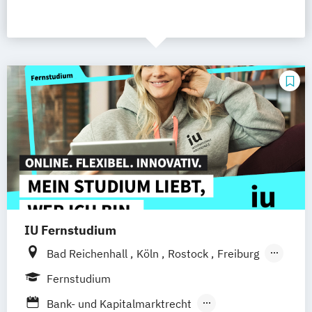
IU Fernstudium
Bad Reichenhall
Köln
Rostock
Freiburg
Kiel
Frankfurt am Main
Stuttgart
Fernstudium
Dresden
Aachen
Basel
Bielefeld
Bank- und Kapitalmarktrecht