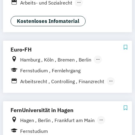
Arbeits- und Sozialrecht
Hamburg
Hannover
Arbeitsrecht und Personalmanagement
Kaiserslautern/Kusel
Kiel
Leipzig
Unternehmensrecht
Wirtschaftsrecht
Kostenloses Infomaterial
Ludwigshafen/Diez
München
Nürnberg
Online-Fernstudium
Regensburg
Stade
Stuttgart
Köln
Offenbach bei Frankfurt am Main
Euro-FH
Schwarzheide/Oberspreewald-Lausitz bei
Hamburg
Köln
Bremen
Berlin
Dresden
Göttingen
Frankfurt am Main
Leipzig
Fernstudium
Fernlehrgang
München
Nürnberg
Stuttgart
Arbeitsrecht
Controlling
Finanzrecht
Grundlagenwissen für Personalmanager
Grundlagenwissen für Projektmanager
Internationales Wirtschaftsrecht
FernUniversität in Hagen
Investition und Finanzierung
Hagen
Berlin
Frankfurt am Main
Mergers & Acquisitions
Hamburg
Coesfeld
Hannover
Fernstudium
Personal und Organisation