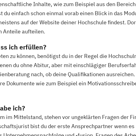
senschaftliche Inhalte, wie zum Beispiel aus den Berei
t du einfach schon einmal vorab einen Blick in das Mo
stens auf der Website deiner Hochschule findest. Dort 
n Anteile aufteilen.
s ich erfüllen?
en zu können, benötigst du in der Regel die Hochschulr
enen du ohne Abitur, aber mit einschlägiger Berufserf
udienberatung nach, ob deine Qualifikationen ausreichen.
dere Dokumente wie zum Beispiel ein Motivationsschre
abe ich?
 im Mittelstand, stehen vor ungeklärten Fragen der F
schaftsjurist bist du der erste Ansprechpartner wenn es
 es Unternehmensnachfolge und -fusion, Fragen des Arbe