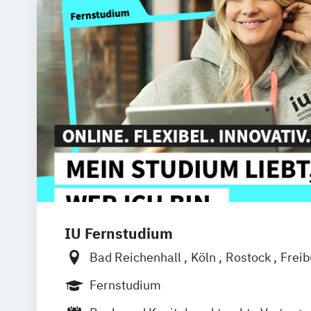
IU Fernstudium
Bad Reichenhall
Köln
Rostock
Frei
Frankfurt am Main
Stuttgart
Dresde
Fernstudium
Basel
Bielefeld
Deggendorf
Karlsr