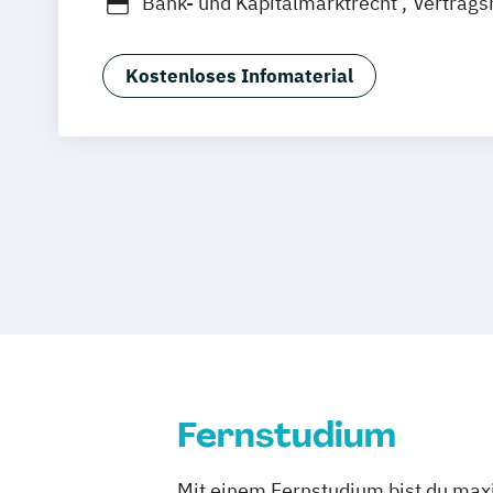
Bank- und Kapitalmarktrecht
Vertrags
Oberhausen
Offenbach
Saarbrücken
Wirtschaftsrecht
Graz
Innsbruck
Wien
Zürich
Augsb
Friedrichshafen
Klagenfurt
Magdebu
Kostenloses Infomaterial
Trier
Würzburg
Chemnitz
Linz
deut
Fernstudium
Mit einem Fernstudium bist du maxi