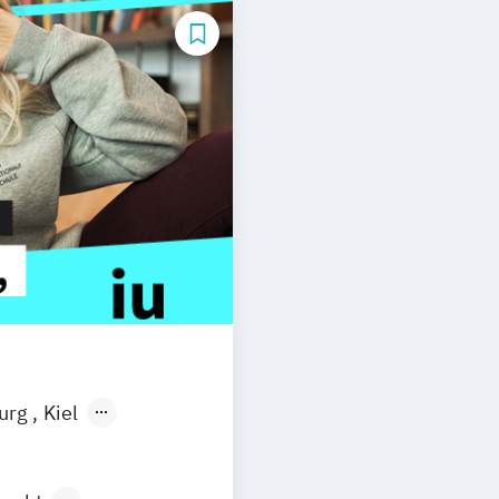
burg
Kiel
n
Aachen
uhe
Kassel