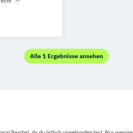
recht
Neu-Ulm
urg
Freising
rg
Münster
schlandweit
Alle 1 Ergebnisse ansehen
mal flexibel, da du örtlich ungebunden bist. Nur wenig