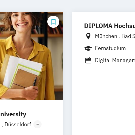
DIPLOMA Hochsc
München
Bad 
Berlin
Bonn
F
Fernstudium
Heilbronn
Kass
Digital Manage
Kaiserslautern
Wirtschaftsrecht
Hoyerswerda
Schwentinental 
Prichsenstadt
niversity
n
Düsseldorf
Ellwangen
Zell