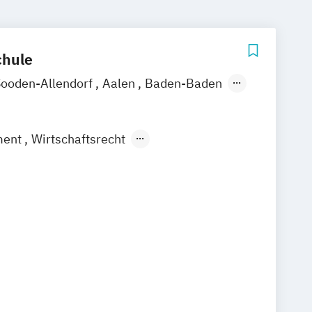
hule
Sooden-Allendorf
Aalen
Baden-Baden
riedrichshafen
Hamburg
Hannover
el
Leipzig
Mannheim
Bochum
ment
Wirtschaftsrecht
Wiesbaden
Regenstauf
Dresden
 mit internationalen Aspekten
Magdeburg
Ostfildern
/ Kiel
Stein / Nürnberg
Wuppertal
Online-Campus
Heidelberg