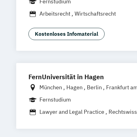
Fernstudium
Leipzig
Mannheim
Wertheim
Wien
Arbeitsrecht
Wirtschaftsrecht
Frankfurt am Main
Hamm
Zürich
Fü
Kostenloses Infomaterial
FernUniversität in Hagen
München
Hagen
Berlin
Frankfurt a
Hamburg
Coesfeld
Hannover
Karls
Fernstudium
Neuss
Stuttgart
Nürnberg
Bonn
Lawyer and Legal Practice
Rechtswiss
Wirtschafts- und Arbeitsrecht