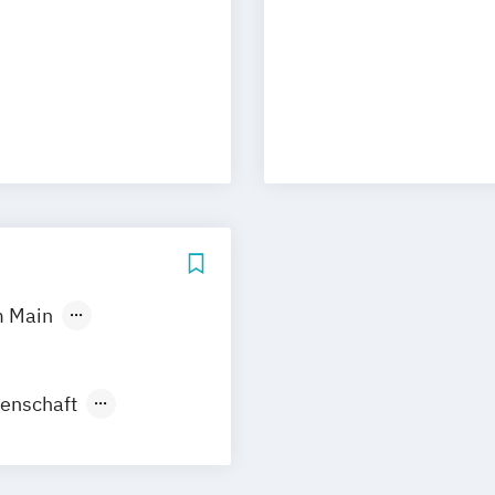
rth
m Main
ruhe
Leipzig
enschaft