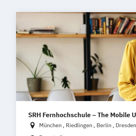
SRH Fernhochschule – The Mobile U
München
Riedlingen
Berlin
Dresde
Hamburg
Hannover
Köln
Stuttgart