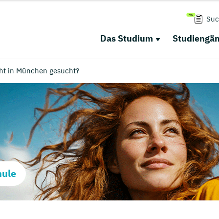
Suc
Das Studium
Studiengä
cht in München gesucht?
hule