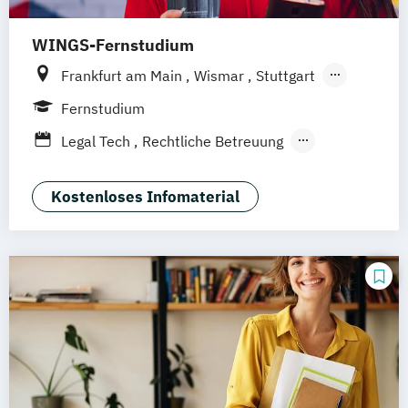
WINGS-Fernstudium
Frankfurt am Main
Wismar
Stuttgart
Hannover
Leipzig
Berlin
Hamburg
Fernstudium
Düsseldorf
München
Dortmund
Bonn
Legal Tech
Rechtliche Betreuung
Nürnberg
Wirtschaftsrecht
Kostenloses Infomaterial