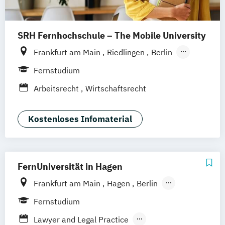
SRH Fernhochschule – The Mobile University
Frankfurt am Main
Riedlingen
Berlin
Dresden
Düsseldorf
Hamburg
Fernstudium
Hannover
Köln
München
Stuttgart
Arbeitsrecht
Wirtschaftsrecht
Ellwangen
Zell
Leipzig
Mannheim
Wertheim
Wien
Hamm
Zürich
Fürth
Kostenloses Infomaterial
FernUniversität in Hagen
Frankfurt am Main
Hagen
Berlin
Hamburg
Coesfeld
Hannover
Fernstudium
Karlsruhe
Leipzig
München
Neuss
Lawyer and Legal Practice