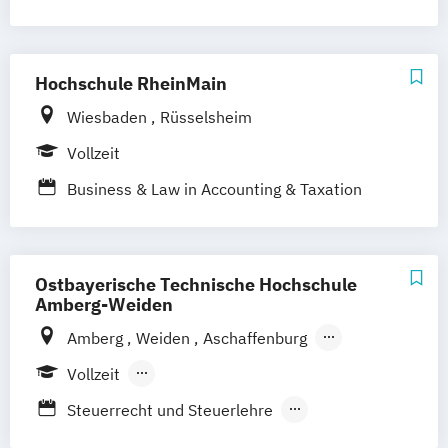
Hochschule RheinMain
Wiesbaden
Rüsselsheim
Vollzeit
Business & Law in Accounting & Taxation
Ostbayerische Technische Hochschule
Amberg-Weiden
Amberg
Weiden
Aschaffenburg
Regensburg
Vollzeit
Berufsbegleitendes Präsenzstudium
Steuerrecht und Steuerlehre
Wirtschaft und Recht