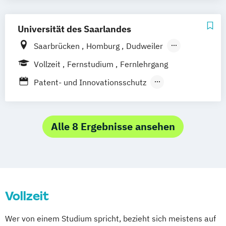
Universität des Saarlandes
Saarbrücken
Homburg
Dudweiler
in Kooperation mit der TU Kaiserslautern
Vollzeit
Fernstudium
Fernlehrgang
Patent- und Innovationsschutz
Schlüsselkompetenzen für Juristen
Steuerrecht für die Unternehmenspraxis
Wirtschaft und Recht
Alle 8 Ergebnisse ansehen
Wirtschaft und Recht
Wirtschaftsrecht für die
Unternehmenspraxis
Vollzeit
Wer von einem Studium spricht, bezieht sich meistens auf