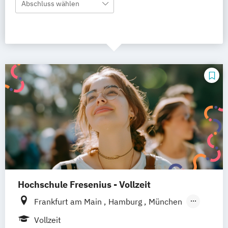
Abschluss wählen
Hochschule Fresenius - Vollzeit
Frankfurt am Main
Hamburg
München
Düsseldorf
Idstein
Berlin
Köln
Vollzeit