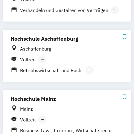
Verhandeln und Gestalten von Verträgen
Wirtschaftsrecht - Business Law
Hochschule Aschaffenburg
Aschaffenburg
Vollzeit
Berufsbegleitendes Präsenzstudium
Betriebswirtschaft und Recht
Wirtschaft und Recht
Hochschule Mainz
Mainz
Vollzeit
Berufsbegleitendes Präsenzstudium
Business Law
Taxation
Wirtschaftsrecht