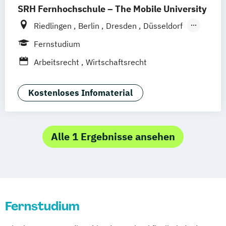
SRH Fernhochschule – The Mobile University
Riedlingen
Berlin
Dresden
Düsseldorf
Hamburg
Hannover
Köln
München
Fernstudium
Stuttgart
Ellwangen
Zell
Leipzig
Arbeitsrecht
Wirtschaftsrecht
Mannheim
Wertheim
Wien
Frankfurt am Main
Hamm
Zürich
Fürth
Kostenloses Infomaterial
Alle 1 Ergebnisse ansehen
Fernstudium