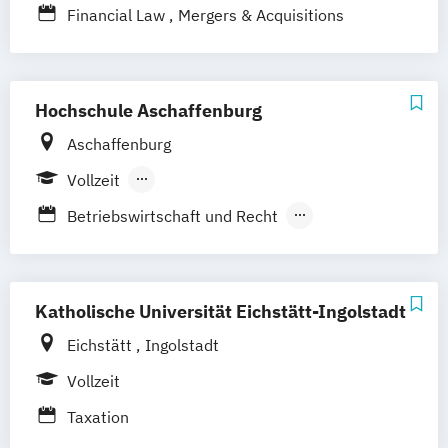
Financial Law
Mergers & Acquisitions
Hochschule Aschaffenburg
Aschaffenburg
Vollzeit
Berufsbegleitendes Präsenzstudium
Betriebswirtschaft und Recht
Wirtschaft und Recht
Katholische Universität Eichstätt-Ingolstadt
Eichstätt
Ingolstadt
Vollzeit
Taxation