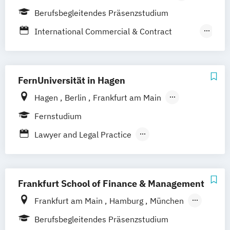
Hamburg
Leipzig
Nürnberg
Köln
Berufsbegleitendes Präsenzstudium
Personal und Organisation
Stuttgart
Straubing
Process Management Consulting
International Commercial & Contract
Sanierungs- und Insolvenzmanagement
Management
Unternehmensrecht
Wirtschaftsrecht
Wirtschaft und Recht - Nachhaltigkeit
Compliance und Risikomanagement
FernUniversität in Hagen
Hagen
Berlin
Frankfurt am Main
Hamburg
Coesfeld
Hannover
Fernstudium
Karlsruhe
Leipzig
München
Neuss
Lawyer and Legal Practice
Stuttgart
Nürnberg
Bonn
Rechtswissenschaft
Wirtschafts- und Arbeitsrecht
Frankfurt School of Finance & Management
Frankfurt am Main
Hamburg
München
Düsseldorf
Online-Campus
Stuttgart
Berufsbegleitendes Präsenzstudium