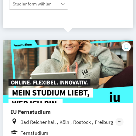
Studienform wählen
IU Fernstudium
Bad Reichenhall
Köln
Rostock
Freiburg
Kiel
Frankfurt am Main
Stuttgart
Fernstudium