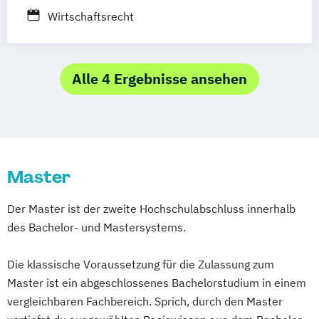
Process Management Consulting
Wirtschaftsrecht
Sanierungs- und Insolvenzmanagement
Unternehmensrecht
Wirtschaftsrecht
Alle 4 Ergebnisse ansehen
Master
Der Master ist der zweite Hochschulabschluss innerhalb
des Bachelor- und Mastersystems.
Die klassische Voraussetzung für die Zulassung zum
Master ist ein abgeschlossenes Bachelorstudium in einem
vergleichbaren Fachbereich. Sprich, durch den Master