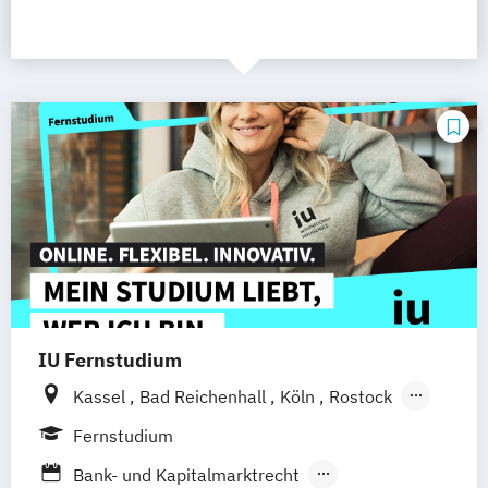
IU Fernstudium
Kassel
Bad Reichenhall
Köln
Rostock
Freiburg
Kiel
Frankfurt am Main
Fernstudium
Stuttgart
Dresden
Aachen
Basel
Bank- und Kapitalmarktrecht