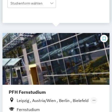
Studienform wählen
PFH Fernstudium
Leipzig
Austria/Wien
Berlin
Bielefeld
Bremen
Dortmund
Düsseldorf/Ratingen
Fernstudium