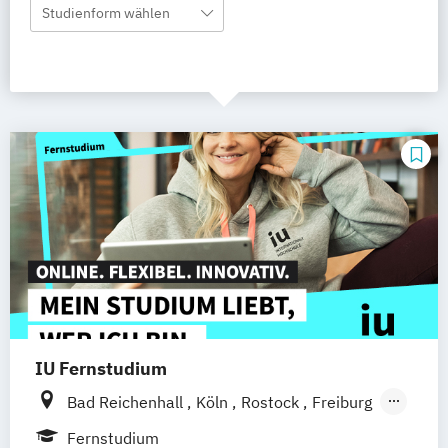
Studienform wählen
IU Fernstudium
Bad Reichenhall
Köln
Rostock
Freiburg
Kiel
Frankfurt am Main
Stuttgart
Fernstudium