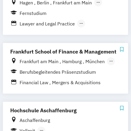
Hagen
Berlin
Frankfurt am Main
Mergers & Acquisitions
Hamburg
Coesfeld
Hannover
Fernstudium
Personal und Organisation
Karlsruhe
Leipzig
München
Neuss
Process Management Consulting
Lawyer and Legal Practice
Stuttgart
Nürnberg
Bonn
Sanierungs- und Insolvenzmanagement
Rechtswissenschaft
Unternehmensrecht
Wirtschaftsrecht
Wirtschafts- und Arbeitsrecht
Frankfurt School of Finance & Management
Frankfurt am Main
Hamburg
München
Düsseldorf
Online-Campus
Stuttgart
Berufsbegleitendes Präsenzstudium
Financial Law
Mergers & Acquisitions
Hochschule Aschaffenburg
Aschaffenburg
Vollzeit