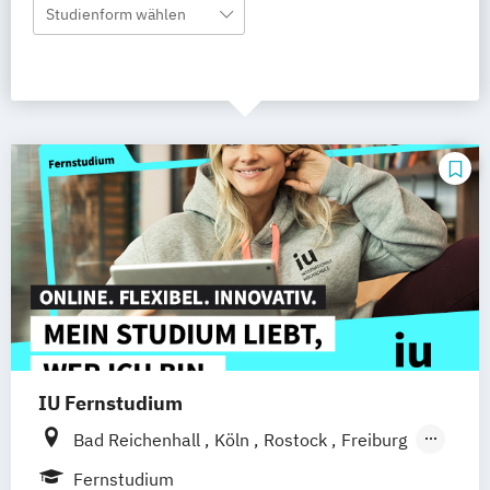
Studienform wählen
IU Fernstudium
Bad Reichenhall
Köln
Rostock
Freiburg
Kiel
Frankfurt am Main
Stuttgart
Fernstudium