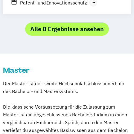
Patent- und Innovationsschutz
Schlüsselkompetenzen für Juristen
Steuerrecht für die Unternehmenspraxis
Wirtschaft und Recht
Alle 8 Ergebnisse ansehen
Wirtschaft und Recht
Wirtschaftsrecht für die
Unternehmenspraxis
Master
Der Master ist der zweite Hochschulabschluss innerhalb
des Bachelor- und Mastersystems.
Die klassische Voraussetzung für die Zulassung zum
Master ist ein abgeschlossenes Bachelorstudium in einem
vergleichbaren Fachbereich. Sprich, durch den Master
vertiefst du ausgewähltes Basiswissen aus dem Bachelor.