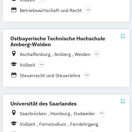
Berufsbegleitendes Präsenzstudium
Betriebswirtschaft und Recht
Wirtschaft und Recht
Ostbayerische Technische Hochschule
Amberg-Weiden
Aschaffenburg
Amberg
Weiden
Regensburg
Vollzeit
Berufsbegleitendes Präsenzstudium
Steuerrecht und Steuerlehre
Wirtschaft und Recht
Universität des Saarlandes
Saarbrücken
Homburg
Dudweiler
in Kooperation mit der TU Kaiserslautern
Vollzeit
Fernstudium
Fernlehrgang