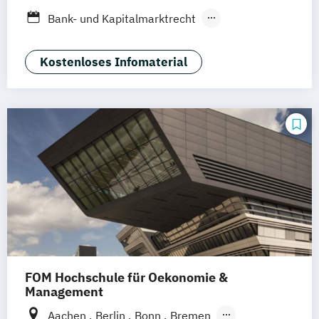
Dresden
Aachen
Basel
Bielefeld
Bank- und Kapitalmarktrecht
Deggendorf
Karlsruhe
Kassel
Vertragsrecht
Wirtschaftsrecht
Oberhausen
Offenbach
Saarbrücken
Kostenloses Infomaterial
Neu-Ulm
Graz
Innsbruck
Wien
Zürich
Augsburg
Freising
Friedrichshafen
Klagenfurt
Magdeburg
Münster
Trier
Würzburg
Chemnitz
Linz
deutschlandweit
FOM Hochschule für Oekonomie &
Management
Aachen
Berlin
Bonn
Bremen