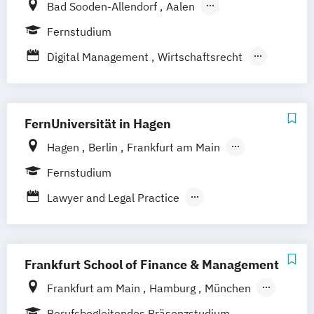
Bad Sooden-Allendorf
Aalen
Mergers & Acquisitions
Baden-Baden
Berlin
Bonn
Fernstudium
Personal und Organisation
Friedrichshafen
Hamburg
Hannover
Process Management Consulting
Digital Management
Wirtschaftsrecht
Heilbronn
Kassel
Leipzig
Mannheim
Sanierungs- und Insolvenzmanagement
Wirtschaftsrecht mit internationalen
München
Bochum
Kaiserslautern
Unternehmensrecht
Wirtschaftsrecht
Aspekten
Wiesbaden
Regenstauf
Dresden
FernUniversität in Hagen
Hoyerswerda
Magdeburg
Ostfildern
Schwentinental / Kiel
Stein / Nürnberg
Hagen
Berlin
Frankfurt am Main
Wuppertal
Prichsenstadt
Hamburg
Coesfeld
Hannover
Fernstudium
Online-Campus
Heidelberg
Karlsruhe
Leipzig
München
Neuss
Lawyer and Legal Practice
Stuttgart
Nürnberg
Bonn
Rechtswissenschaft
Wirtschafts- und Arbeitsrecht
Frankfurt School of Finance & Management
Frankfurt am Main
Hamburg
München
Düsseldorf
Online-Campus
Stuttgart
Berufsbegleitendes Präsenzstudium