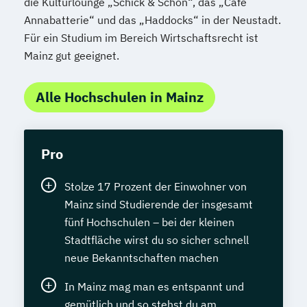
die Kulturlounge „Schick & Schön“, das „Café
Annabatterie“ und das „Haddocks“ in der Neustadt.
Für ein Studium im Bereich Wirtschaftsrecht ist
Mainz gut geeignet.
Alle Hochschulen in Mainz
Pro
Stolze 17 Prozent der Einwohner von
Mainz sind Studierende der insgesamt
fünf Hochschulen – bei der kleinen
Stadtfläche wirst du so sicher schnell
neue Bekanntschaften machen
In Mainz mag man es entspannt und
gemütlich und so stehst du am