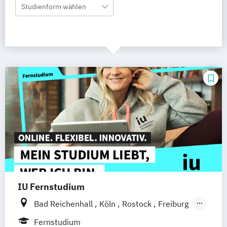
Studienform wählen
IU Fernstudium
Bad Reichenhall
Köln
Rostock
Freiburg
Kiel
Frankfurt am Main
Stuttgart
Fernstudium