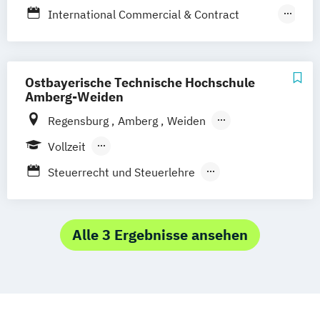
Stuttgart
Straubing
International Commercial & Contract
Management
Wirtschaft und Recht - Nachhaltigkeit
Compliance und Risikomanagement
Ostbayerische Technische Hochschule
Amberg-Weiden
Regensburg
Amberg
Weiden
Aschaffenburg
Vollzeit
Berufsbegleitendes Präsenzstudium
Steuerrecht und Steuerlehre
Wirtschaft und Recht
Alle 3 Ergebnisse ansehen