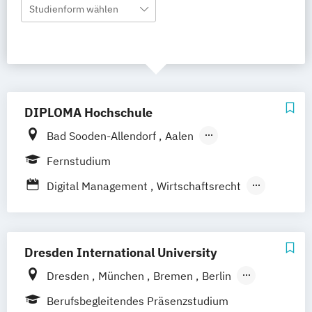
Studienform wählen
DIPLOMA Hochschule
Bad Sooden-Allendorf
Aalen
Baden-Baden
Berlin
Bonn
Fernstudium
Friedrichshafen
Hamburg
Hannover
Digital Management
Wirtschaftsrecht
Heilbronn
Kassel
Leipzig
Mannheim
Wirtschaftsrecht mit internationalen
München
Bochum
Kaiserslautern
Aspekten
Wiesbaden
Regenstauf
Dresden
Dresden International University
Hoyerswerda
Magdeburg
Ostfildern
Schwentinental / Kiel
Stein / Nürnberg
Dresden
München
Bremen
Berlin
Wuppertal
Prichsenstadt
Hamburg
Leipzig
Nürnberg
Köln
Berufsbegleitendes Präsenzstudium
Online-Campus
Heidelberg