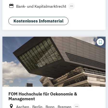
Dresden
Aachen
Basel
Bielefeld
Bank- und Kapitalmarktrecht
Deggendorf
Karlsruhe
Kassel
Vertragsrecht
Wirtschaftsrecht
Oberhausen
Offenbach
Saarbrücken
Kostenloses Infomaterial
Neu-Ulm
Graz
Innsbruck
Wien
Zürich
Augsburg
Freising
Friedrichshafen
Klagenfurt
Magdeburg
Münster
Trier
Würzburg
Chemnitz
Linz
deutschlandweit
FOM Hochschule für Oekonomie &
Management
Aachen
Berlin
Bonn
Bremen