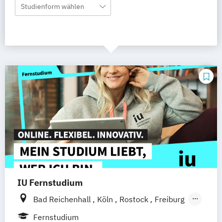
Studienform wählen
IU Fernstudium
Bad Reichenhall
Köln
Rostock
Freiburg
Kiel
Frankfurt am Main
Stuttgart
Fernstudium