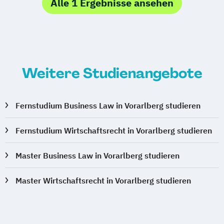
Alle 1 Ergebnisse ansehen
Studienzentrum Kassel
Studienzentrum Essen
Studienzentrum Heilbronn
Studienzentrum Künzelsau
Studienzentrum Würzburg
Weitere Studienangebote
Studienzentrum Graz
Studienzentrum Linz
Studienzentrum Wien
Fernstudium Business Law in Vorarlberg studieren
Studienzentrum Feldkirch
Fernstudium Wirtschaftsrecht in Vorarlberg studieren
Studienzentrum Hamburg Logistik-Bachelor
Master Business Law in Vorarlberg studieren
Studienzentrum Judenburg
Master Wirtschaftsrecht in Vorarlberg studieren