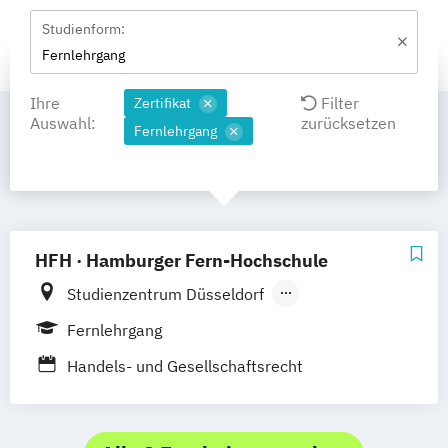
Studienform:
Fernlehrgang
Ihre
Filter
Zertifikat
Auswahl:
zurücksetzen
Fernlehrgang
HFH · Hamburger Fern-Hochschule
Studienzentrum Düsseldorf
Studienzentrum Hamburg
Fernlehrgang
Studienzentrum München
Handels- und Gesellschaftsrecht
Studienzentrum Stuttgart
Studienzentrum Berlin
Studienzentrum Nürnberg