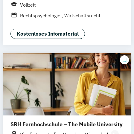
Berlin
Frankfurt am Main
Köln
Vollzeit
Heidelberg
Wiesbaden
Wolfenbüttel
Rechtspsychologie
Wirtschaftsrecht
Braunschweig
Erfurt
Kostenloses Infomaterial
SRH Fernhochschule – The Mobile University