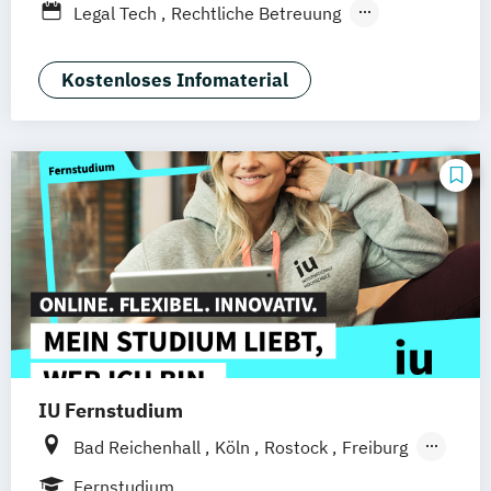
Legal Tech
Rechtliche Betreuung
Nürnberg
Wirtschaftsrecht
Kostenloses Infomaterial
IU Fernstudium
Bad Reichenhall
Köln
Rostock
Freiburg
Kiel
Frankfurt am Main
Stuttgart
Fernstudium