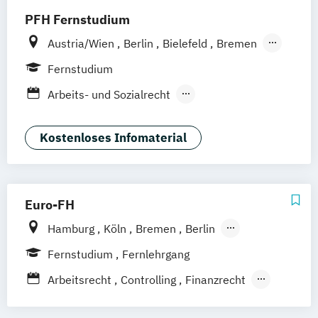
PFH Fernstudium
Austria/Wien
Berlin
Bielefeld
Bremen
Dortmund
Düsseldorf/Ratingen
Erfurt
Fernstudium
Freiburg
Friedrichshafen
Göttingen
Arbeits- und Sozialrecht
Hamburg
Hannover
Arbeitsrecht und Personalmanagement
Kaiserslautern/Kusel
Kiel
Leipzig
Unternehmensrecht
Wirtschaftsrecht
Kostenloses Infomaterial
Ludwigshafen/Diez
München
Nürnberg
Online-Fernstudium
Regensburg
Stade
Stuttgart
Köln
Offenbach bei Frankfurt am Main
Euro-FH
Schwarzheide/Oberspreewald-Lausitz bei
Hamburg
Köln
Bremen
Berlin
Dresden
Göttingen
Frankfurt am Main
Leipzig
Fernstudium
Fernlehrgang
München
Nürnberg
Stuttgart
Arbeitsrecht
Controlling
Finanzrecht
Grundlagenwissen für Personalmanager