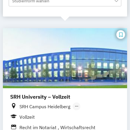
Studienform wählen
SRH University – Vollzeit
SRH Campus Heidelberg
SRH Campus Berlin
SRH Campus Bremen
Vollzeit
SRH Campus Bonn
SRH Campus Dresden
Recht im Notariat
Wirtschaftsrecht