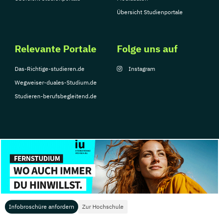
Übersicht Studienportale
Relevante Portale
Folge uns auf
Das-Richtige-studieren.de
Instagram
Wegweiser-duales-Studium.de
Studieren-berufsbegleitend.de
© Copyright 2026, TarGroup Media GmbH
Impressum
Datenschutzerklärung
Nutzungsbedingungen
Barrierefreihe
Infobroschüre anfordern
Zur Hochschule