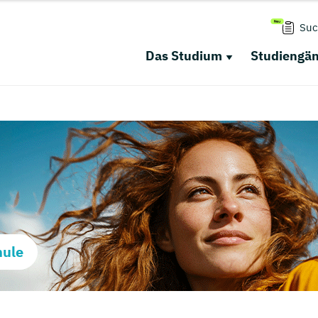
Suc
Das Studium
Studiengä
hule