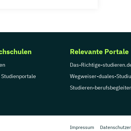
chschulen
Relevante Portale
en
Das-Richtige-studieren.d
 Studienportale
Wegweiser-duales-Studi
Studieren-berufsbegleite
Impressum
Datenschutzer