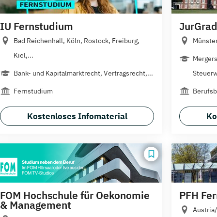
IU Fernstudium
JurGrad
Bad Reichenhall, Köln, Rostock, Freiburg,
Münste
Kiel,...
Mergers
Bank- und Kapitalmarktrecht, Vertragsrecht,...
Steuerw
Fernstudium
Berufsb
Kostenloses Infomaterial
Ko
FOM Hochschule für Oekonomie
PFH Fe
& Management
Austria