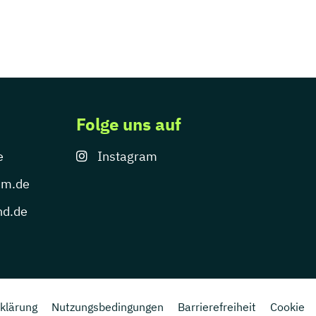
Folge uns auf
e
Instagram
um.de
nd.de
klärung
Nutzungsbedingungen
Barrierefreiheit
Cookie