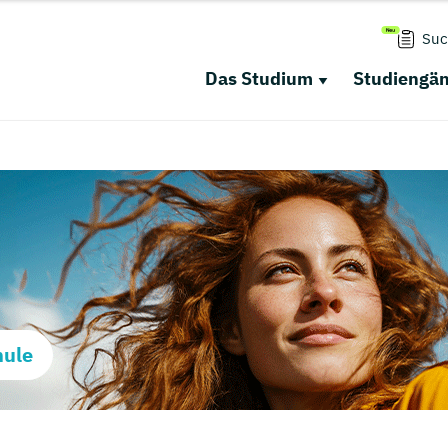
Suc
Das Studium
Studiengä
hule