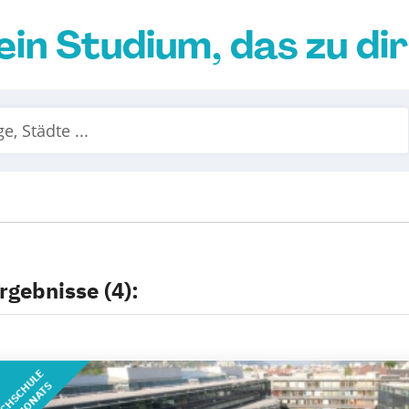
ein Studium, das zu di
rgebnisse (4):
CHSCHULE
DES MONATS