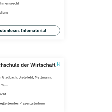
ehmensrecht
udium
stenloses Infomaterial
hschule der Wirtschaft
h Gladbach, Bielefeld, Mettmann,
n,...
echt
egleitendes Präsenzstudium