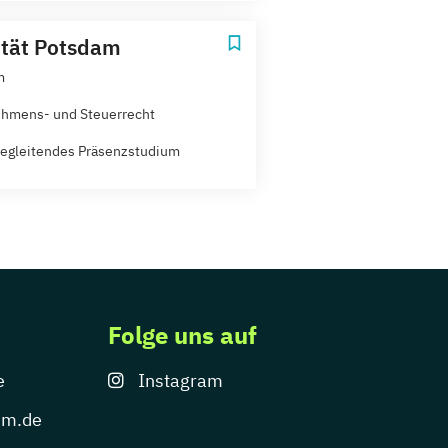
ität Potsdam
m
hmens- und Steuerrecht
egleitendes Präsenzstudium
Folge uns auf
e
Instagram
um.de