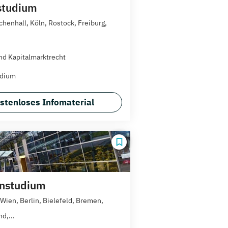
studium
chenhall, Köln, Rostock, Freiburg,
nd Kapitalmarktrecht
udium
stenloses Infomaterial
rnstudium
/Wien, Berlin, Bielefeld, Bremen,
d,...