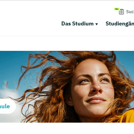
Suc
Das Studium
Studiengä
hule