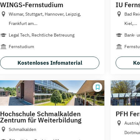
WINGS-Fernstudium
IU Fern
Wismar, Stuttgart, Hannover, Leipzig,
Bad Rei
Frankfurt am...
Kiel,...
Legal Tech, Rechtliche Betreuung
Bank- u
Fernstudium
Fernst
Kostenloses Infomaterial
Ko
Hochschule Schmalkalden
PFH Fe
Zentrum für Weiterbildung
Austria
Schmalkalden
Dortmun