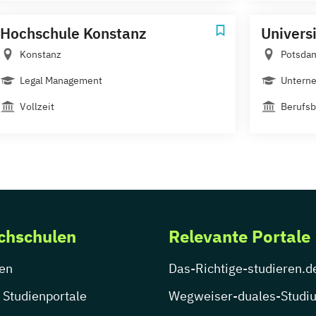
Hochschule Konstanz
Univers
Konstanz
Potsda
Legal Management
Unterne
Vollzeit
Berufsb
chschulen
Relevante Portale
en
Das-Richtige-studieren.d
 Studienportale
Wegweiser-duales-Studi