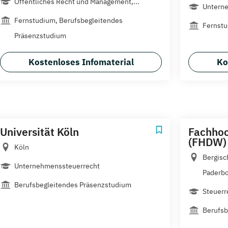
Öffentliches Recht und Management,...
Untern
Fernstudium, Berufsbegleitendes
Fernst
Präsenzstudium
Kostenloses Infomaterial
Ko
Universität Köln
Fachhoc
(FHDW)
Köln
Bergisc
Unternehmenssteuerrecht
Paderbor
Berufsbegleitendes Präsenzstudium
Steuerr
Berufsb