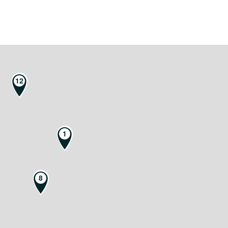
12
1
8