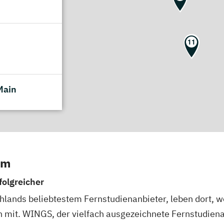
11
Main
um
olgreicher
lands beliebtestem Fernstudienanbieter, leben dort, wo
 mit. WINGS, der vielfach ausgezeichnete Fernstudienan