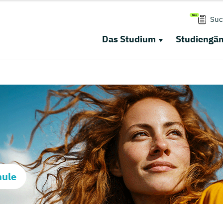
Suc
Das Studium
Studiengä
hule