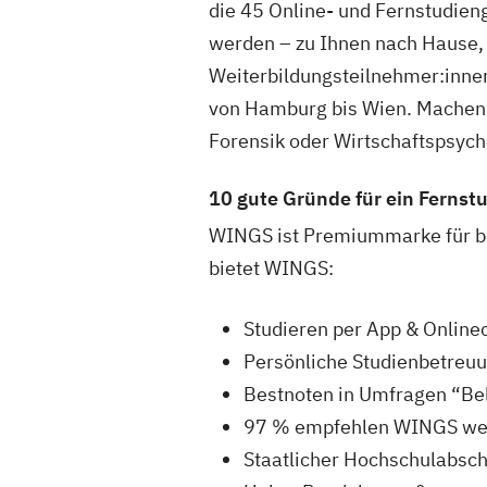
die 45 Online- und Fernstudien
Leipzig
8
werden – zu Ihnen nach Hause, 
Weiterbildungsteilnehmer:inne
von Hamburg bis Wien. Machen a
Forensik oder Wirtschaftspsych
München
9
10 gute Gründe für ein Ferns
WINGS ist Premiummarke für be
Nürnberg
10
bietet WINGS:
Studieren per App & Onlin
Persönliche Studienbetreu
Stuttgart
11
Bestnoten in Umfragen “Be
97 % empfehlen WINGS weit
Staatlicher Hochschulabsch
Wismar
12