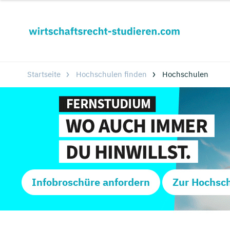
Startseite
Hochschulen finden
Hochschulen
Infobroschüre anfordern
Zur Hochsc