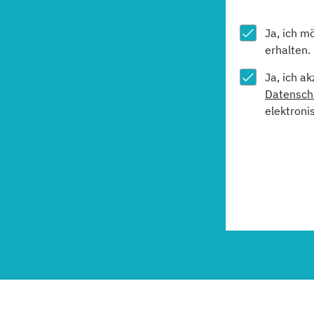
Ja, ich m
erhalten.
Ja, ich a
Datensch
elektroni