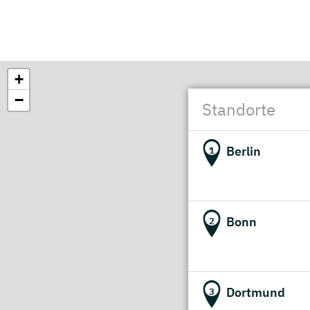
+
−
Standorte
Berlin
1
Bonn
2
Dortmund
3