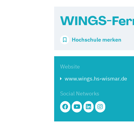
WINGS-Fer
Hochschule merken
Website
www.wings.hs-wismar.de
Social Networks