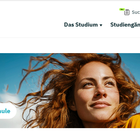
Suc
Das Studium
Studiengä
hule