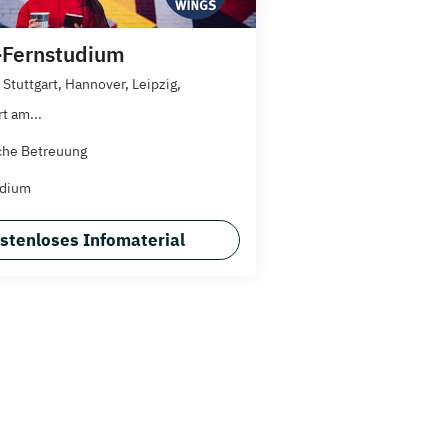
Fernstudium
Stuttgart, Hannover, Leipzig,
t am...
che Betreuung
udium
stenloses Infomaterial