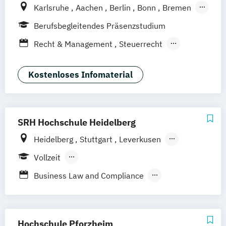
Karlsruhe
Aachen
Berlin
Bonn
Bremen
Dortmund
Duisburg
Düsseldorf
Essen
Berufsbegleitendes Präsenzstudium
Frankfurt am Main
Hamburg
Hannover
Recht & Management
Steuerrecht
Köln
Mannheim
München
Münster
Taxation
Wirtschaftsrecht
Neuss
Nürnberg
Siegen
Stuttgart
Wirtschaftsrecht Vertiefung Notariat
Kostenloses Infomaterial
Wesel
Wuppertal
Augsburg
Kassel
Leipzig
Gütersloh
Hagen
Saarbrücken
Mainz
Arnsberg
Digitales Live Studium (DLS)
Wien
SRH Hochschule Heidelberg
Heidelberg
Stuttgart
Leverkusen
Hamburg
Vollzeit
Berufsbegleitendes Präsenzstudium
Business Law and Compliance
Duales Studium
International Business (EN)
Recht im Notariat LL.B.
Wirtschaftsrecht
Hochschule Pforzheim