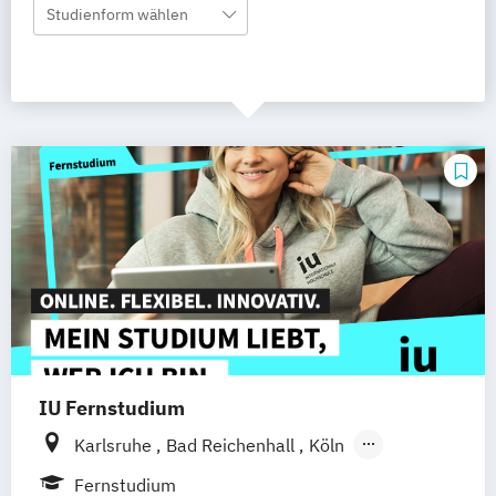
Studienform wählen
IU Fernstudium
Karlsruhe
Bad Reichenhall
Köln
Rostock
Freiburg
Kiel
Fernstudium