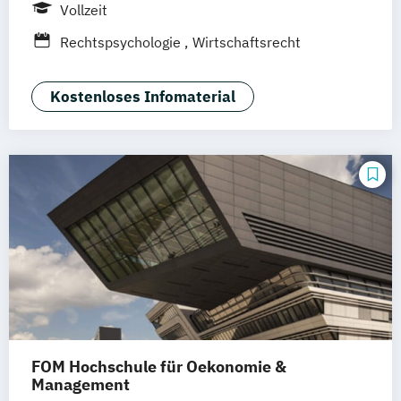
Berlin
Frankfurt am Main
Köln
Vollzeit
Heidelberg
Wiesbaden
Wolfenbüttel
Rechtspsychologie
Wirtschaftsrecht
Braunschweig
Erfurt
Kostenloses Infomaterial
FOM Hochschule für Oekonomie &
Management