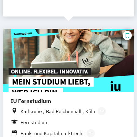
IU Fernstudium
Karlsruhe
Bad Reichenhall
Köln
Rostock
Freiburg
Kiel
Fernstudium
Frankfurt am Main
Stuttgart
Dresden
Bank- und Kapitalmarktrecht