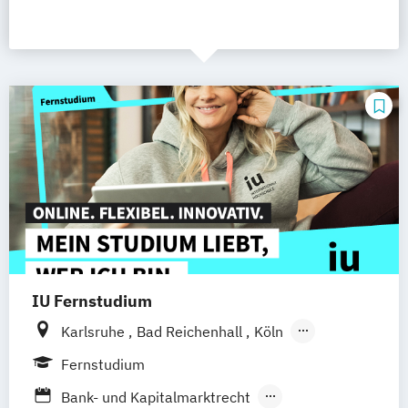
IU Fernstudium
Karlsruhe
Bad Reichenhall
Köln
Rostock
Freiburg
Kiel
Fernstudium
Frankfurt am Main
Stuttgart
Dresden
Bank- und Kapitalmarktrecht