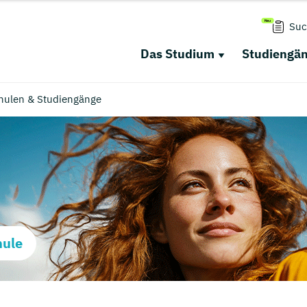
Suc
Das Studium
Studiengä
hulen & Studiengänge
hule