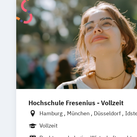
Hochschule Fresenius - Vollzeit
Hamburg
München
Düsseldorf
Idst
Frankfurt am Main
Köln
Heidelberg
Vollzeit
Wolfenbüttel
Braunschweig
Erfurt