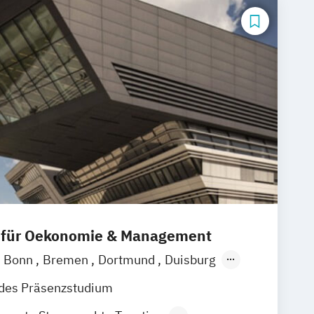
 für Oekonomie & Management
Bonn
Bremen
Dortmund
Duisburg
sen
Frankfurt am Main
Hamburg
ndes Präsenzstudium
Mannheim
München
Münster