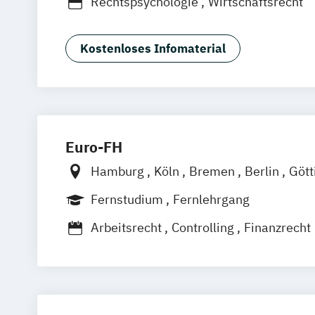
Rechtspsychologie
Wirtschaftsrecht
Kostenloses Infomaterial
Euro-FH
Hamburg
Köln
Bremen
Berlin
Gött
Frankfurt am Main
Leipzig
München
Fernstudium
Fernlehrgang
Stuttgart
Arbeitsrecht
Controlling
Finanzrecht
Grundlagenwissen für Personalmanag
Grundlagenwissen für Projektmanager
Internationales Wirtschaftsrecht
Investition und Finanzierung
Mergers 