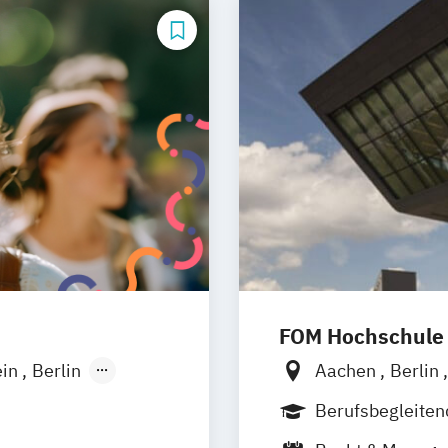
FOM Hochschule
ein
Berlin
Aachen
Berlin
Wiesbaden
Düsseldorf
Es
Berufsbegleite
Hannover
Köln