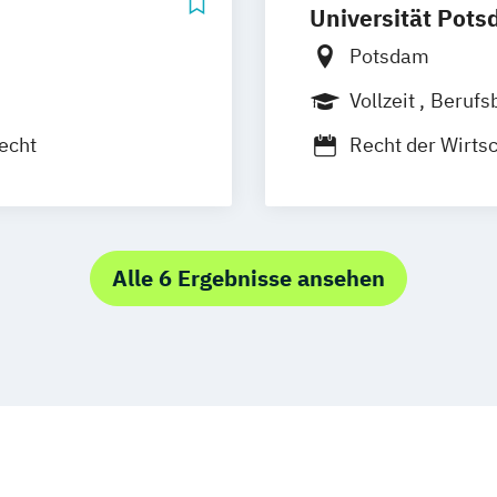
Universität Pot
Potsdam
t
Vollzeit
Berufs
echt
Recht der Wirts
Alle 6 Ergebnisse ansehen