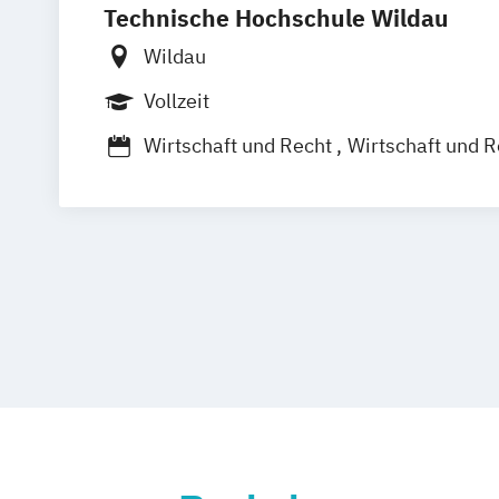
Technische Hochschule Wildau
Personal und Organisation
Process Management Consulting
Wildau
Sanierungs- und Insolvenzmanagemen
Vollzeit
Unternehmensrecht
Wirtschaftsrecht
Wirtschaft und Recht
Wirtschaft und R