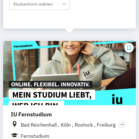
Studienform wählen
IU Fernstudium
Bad Reichenhall
Köln
Rostock
Freiburg
Kiel
Frankfurt am Main
Stuttgart
Fernstudium