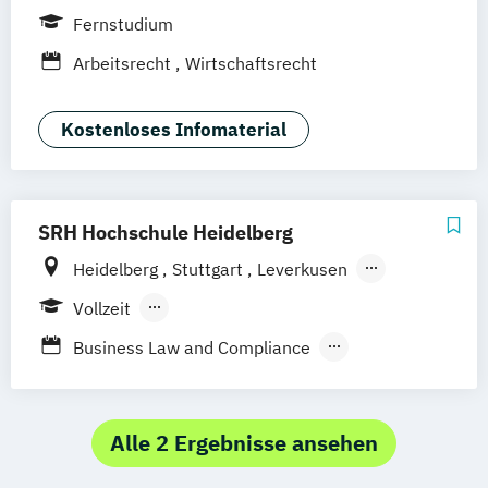
Düsseldorf
Hamburg
Hannover
Fernstudium
München
Stuttgart
Ellwangen
Zell
Arbeitsrecht
Wirtschaftsrecht
Leipzig
Mannheim
Wertheim
Wien
Frankfurt am Main
Hamm
Zürich
Fürth
Kostenloses Infomaterial
SRH Hochschule Heidelberg
Heidelberg
Stuttgart
Leverkusen
Hamburg
Vollzeit
Berufsbegleitendes Präsenzstudium
Business Law and Compliance
Duales Studium
International Business (EN)
Recht im Notariat LL.B.
Wirtschaftsrecht
Alle 2 Ergebnisse ansehen