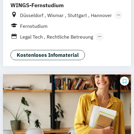
WINGS-Fernstudium
Düsseldorf
Wismar
Stuttgart
Hannover
Leipzig
Frankfurt am Main
Berlin
Fernstudium
Hamburg
München
Dortmund
Bonn
Legal Tech
Rechtliche Betreuung
Nürnberg
Wirtschaftsrecht
Kostenloses Infomaterial