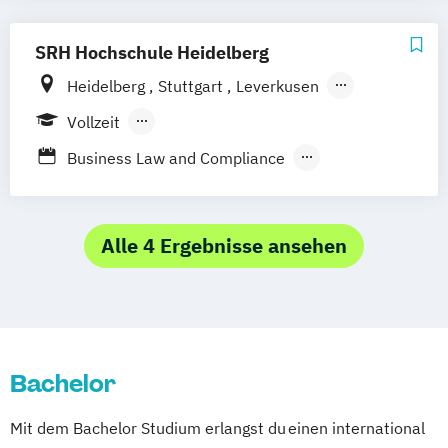
Wirtschafts- und Arbeitsrecht
SRH Hochschule Heidelberg
Heidelberg
Stuttgart
Leverkusen
Hamburg
Vollzeit
Berufsbegleitendes Präsenzstudium
Business Law and Compliance
Duales Studium
International Business (EN)
Recht im Notariat LL.B.
Wirtschaftsrecht
Alle 4 Ergebnisse ansehen
Bachelor
Mit dem Bachelor Studium erlangst du einen international