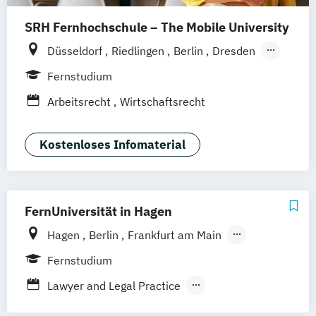
SRH Fernhochschule – The Mobile University
Düsseldorf
Riedlingen
Berlin
Dresden
Hamburg
Hannover
Köln
München
Fernstudium
Stuttgart
Ellwangen
Zell
Leipzig
Arbeitsrecht
Wirtschaftsrecht
Mannheim
Wertheim
Wien
Frankfurt am Main
Hamm
Zürich
Fürth
Kostenloses Infomaterial
FernUniversität in Hagen
Hagen
Berlin
Frankfurt am Main
Hamburg
Coesfeld
Hannover
Fernstudium
Karlsruhe
Leipzig
München
Neuss
Lawyer and Legal Practice
Stuttgart
Nürnberg
Bonn
Rechtswissenschaft