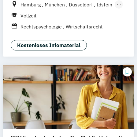
Hamburg
München
Düsseldorf
Idstein
Berlin
Frankfurt am Main
Köln
Vollzeit
Heidelberg
Wiesbaden
Wolfenbüttel
Rechtspsychologie
Wirtschaftsrecht
Braunschweig
Erfurt
Kostenloses Infomaterial