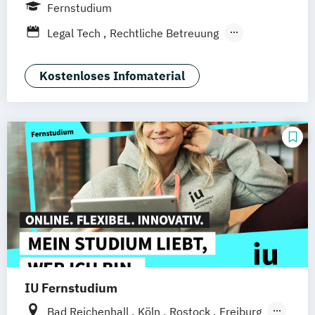
Frankfurt am Main
Berlin
Hamburg
Fernstudium
Düsseldorf
München
Dortmund
Bonn
Legal Tech
Rechtliche Betreuung
Nürnberg
Wirtschaftsrecht
Kostenloses Infomaterial
IU Fernstudium
Bad Reichenhall
Köln
Rostock
Freiburg