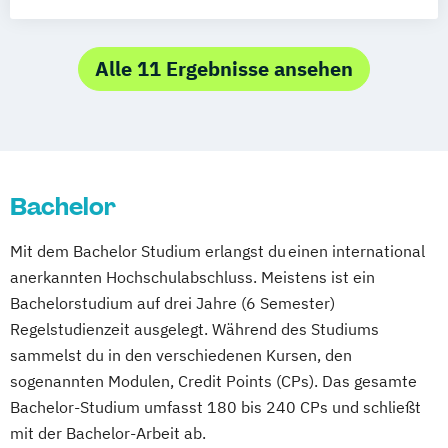
Grundlagenwissen für Personalmanager
Grundlagenwissen für Projektmanager
Internationales Wirtschaftsrecht
Alle 11 Ergebnisse ansehen
Investition und Finanzierung
Mergers & Acquisitions
Personal und Organisation
Process Management Consulting
Bachelor
Sanierungs- und Insolvenzmanagement
Unternehmensrecht
Wirtschaftsrecht
Mit dem Bachelor Studium erlangst du einen international
anerkannten Hochschulabschluss. Meistens ist ein
Bachelorstudium auf drei Jahre (6 Semester)
Regelstudienzeit ausgelegt. Während des Studiums
sammelst du in den verschiedenen Kursen, den
sogenannten Modulen, Credit Points (CPs). Das gesamte
Bachelor-Studium umfasst 180 bis 240 CPs und schließt
mit der Bachelor-Arbeit ab.