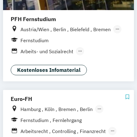
PFH Fernstudium
Austria/Wien
Berlin
Bielefeld
Bremen
Dortmund
Düsseldorf/Ratingen
Erfurt
Fernstudium
Freiburg
Friedrichshafen
Göttingen
Arbeits- und Sozialrecht
Hamburg
Hannover
Arbeitsrecht und Personalmanagement
Kaiserslautern/Kusel
Kiel
Leipzig
Unternehmensrecht
Wirtschaftsrecht
Kostenloses Infomaterial
Ludwigshafen/Diez
München
Nürnberg
Online-Fernstudium
Regensburg
Stade
Stuttgart
Köln
Offenbach bei Frankfurt am Main
Euro-FH
Schwarzheide/Oberspreewald-Lausitz bei
Hamburg
Köln
Bremen
Berlin
Dresden
Göttingen
Frankfurt am Main
Leipzig
Fernstudium
Fernlehrgang
München
Nürnberg
Stuttgart
Arbeitsrecht
Controlling
Finanzrecht