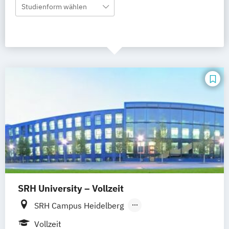
Studienform wählen
SRH University – Vollzeit
SRH Campus Heidelberg
SRH Campus Berlin
SRH Campus Bremen
Vollzeit